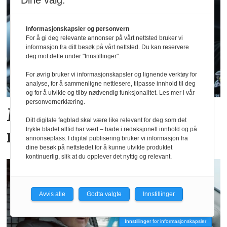
Dine valg:
Informasjonskapsler og personvern
For å gi deg relevante annonser på vårt nettsted bruker vi
informasjon fra ditt besøk på vårt nettsted. Du kan reservere
deg mot dette under "Innstillinger".
For øvrig bruker vi informasjonskapsler og lignende verktøy for
analyse, for å sammenligne nettlesere, tilpasse innhold til deg
og for å utvikle og tilby nødvendig funksjonalitet. Les mer i vår
personvernerklæring.
Meld tapt førerkort på
Ditt digitale fagblad skal være like relevant for deg som det
trykte bladet alltid har vært – bade i redaksjonelt innhold og på
nettet
annonseplass. I digital publisering bruker vi informasjon fra
dine besøk på nettstedet for å kunne utvikle produktet
kontinuerlig, slik at du opplever det nyttig og relevant.
Avvis alle
Godta valgte
Innstillinger
Innstillinger for informasjonskapsler