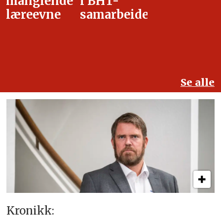
i BHT-
overgangsa
samarbeidet
Se alle
Kronikk: