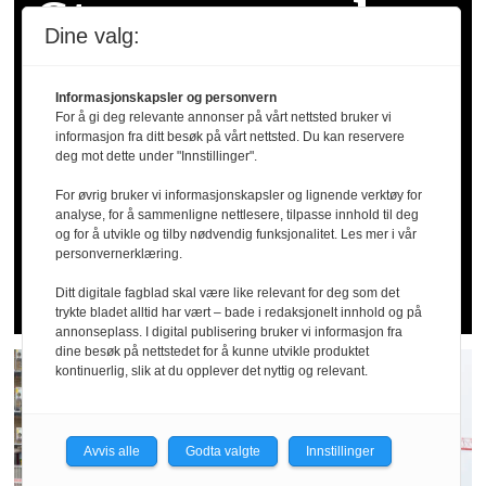
Store mangler
Dine valg:
i barnevernet:
Informasjonskapsler og personvern
For å gi deg relevante annonser på vårt nettsted bruker vi
Ansatte
informasjon fra ditt besøk på vårt nettsted. Du kan reservere
deg mot dette under "Innstillinger".
trenger bedre
For øvrig bruker vi informasjonskapsler og lignende verktøy for
analyse, for å sammenligne nettlesere, tilpasse innhold til deg
og for å utvikle og tilby nødvendig funksjonalitet. Les mer i vår
vern
personvernerklæring.
Ditt digitale fagblad skal være like relevant for deg som det
trykte bladet alltid har vært – bade i redaksjonelt innhold og på
annonseplass. I digital publisering bruker vi informasjon fra
dine besøk på nettstedet for å kunne utvikle produktet
kontinuerlig, slik at du opplever det nyttig og relevant.
Avvis alle
Godta valgte
Innstillinger