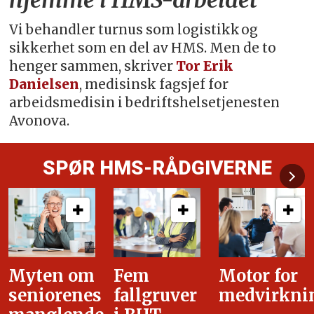
hjemme i HMS-arbeidet
Vi behandler turnus som logistikk og
sikkerhet som en del av HMS. Men de to
henger sammen, skriver
Tor Erik
Danielsen
, medisinsk fagsjef for
arbeidsmedisin i bedriftshelsetjenesten
Avonova.
SPØR HMS-RÅDGIVERNE
Fem
Motor for
Tilretteleg
fallgruver
medvirkning
i