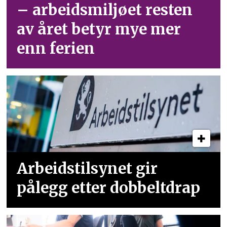
– arbeid­smiljøet resten
av året betyr mye mer
enn ferien
Arbeidstilsynet gir
pålegg etter dobbeltdrap