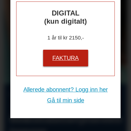
DIGITAL
(kun digitalt)
1 år til kr 2150,-
FAKTURA
Allerede abonnent? Logg inn her
Strawberry velger Dr. Dropin Bedrift:
Gå til min side
–
Bedriftshelsetjenesten