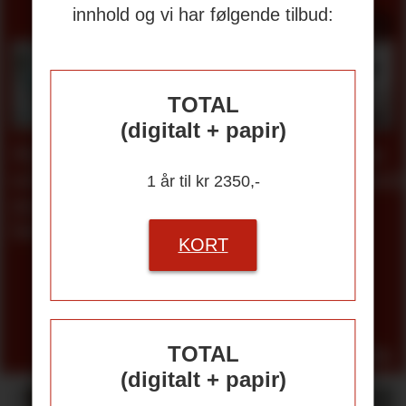
SPØR HMS-RÅDGIVERNE
innhold og vi har følgende tilbud:
TOTAL
(digitalt + papir)
Fem
Motor for
Tilretteleg
fallgruver
medvirkning
i
1 år til kr 2350,-
i BHT-
overgangsa
samarbeidet
KORT
TOTAL
Se alle
(digitalt + papir)