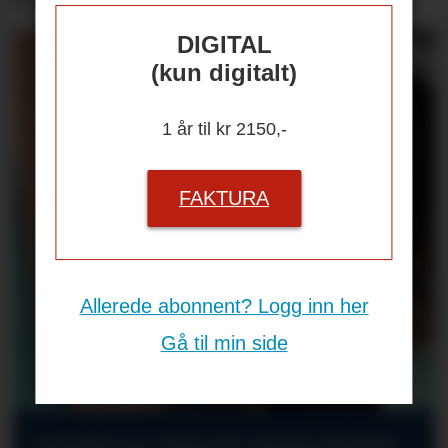
DIGITAL
(kun digitalt)
1 år til kr 2150,-
FAKTURA
Allerede abonnent? Logg inn her
Gå til min side
Strawberry velger Dr. Dropin Bedrift: