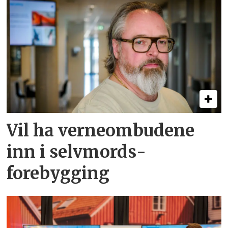
Vil ha verne­ombudene
inn i selvmords­
forebygging