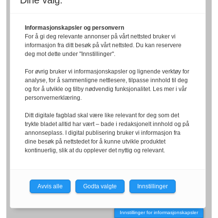
Dine valg:
Informasjonskapsler og personvern
For å gi deg relevante annonser på vårt nettsted bruker vi
informasjon fra ditt besøk på vårt nettsted. Du kan reservere
deg mot dette under "Innstillinger".
For øvrig bruker vi informasjonskapsler og lignende verktøy for
analyse, for å sammenligne nettlesere, tilpasse innhold til deg
og for å utvikle og tilby nødvendig funksjonalitet. Les mer i vår
personvernerklæring.
Ditt digitale fagblad skal være like relevant for deg som det
trykte bladet alltid har vært – bade i redaksjonelt innhold og på
annonseplass. I digital publisering bruker vi informasjon fra
dine besøk på nettstedet for å kunne utvikle produktet
kontinuerlig, slik at du opplever det nyttig og relevant.
Avvis alle
Godta valgte
Innstillinger
Innstillinger for informasjonskapsler