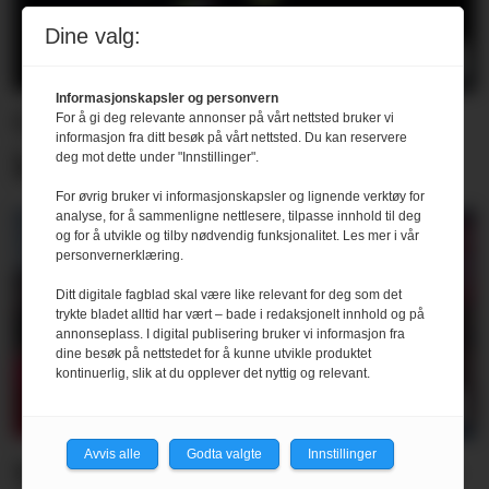
Dine valg:
Informasjonskapsler og personvern
Gjennombrudd for bære­
For å gi deg relevante annonser på vårt nettsted bruker vi
informasjon fra ditt besøk på vårt nettsted. Du kan reservere
kraftig flamme­hemming
deg mot dette under "Innstillinger".
For øvrig bruker vi informasjonskapsler og lignende verktøy for
analyse, for å sammenligne nettlesere, tilpasse innhold til deg
og for å utvikle og tilby nødvendig funksjonalitet. Les mer i vår
personvernerklæring.
Ditt digitale fagblad skal være like relevant for deg som det
trykte bladet alltid har vært – bade i redaksjonelt innhold og på
annonseplass. I digital publisering bruker vi informasjon fra
dine besøk på nettstedet for å kunne utvikle produktet
kontinuerlig, slik at du opplever det nyttig og relevant.
Avvis alle
Godta valgte
Innstillinger
NHO: Nei til VM i fravær