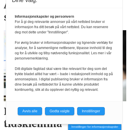
Dine valg:
Arbeidsmotivasjonen
synker i nabolandet
Informasjonskapsler og personvern
For å gi deg relevante annonser på vårt nettsted bruker vi
informasjon fra ditt besøk på vårt nettsted. Du kan reservere
deg mot dette under "Innstillinger".
For øvrig bruker vi informasjonskapsler og lignende verktøy for
analyse, for å sammenligne nettlesere, tilpasse innhold til deg
og for å utvikle og tilby nødvendig funksjonalitet. Les mer i vår
personvernerklæring.
Ditt digitale fagblad skal være like relevant for deg som det
trykte bladet alltid har vært – bade i redaksjonelt innhold og på
annonseplass. I digital publisering bruker vi informasjon fra
dine besøk på nettstedet for å kunne utvikle produktet
kontinuerlig, slik at du opplever det nyttig og relevant.
Lærerne rammes av
Avvis alle
Godta valgte
Innstillinger
tidsklemma
Innstillinger for informasjonskapsler