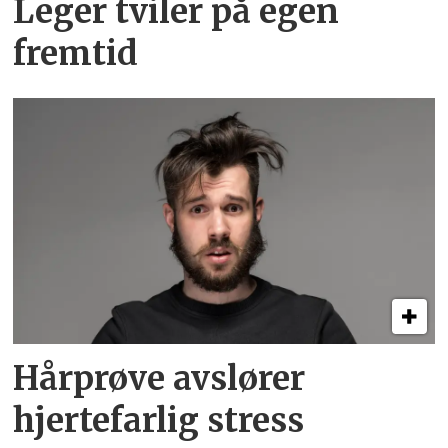
Leger tviler på egen
fremtid
Hårprøve avslører
hjertefarlig stress