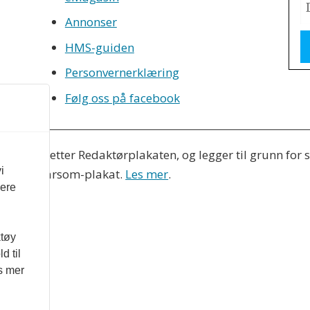
Annonser
HMS-guiden
Personvernerklæring
Følg oss på facebook
eres etter Redaktørplakaten, og legger til grunn for si
i
nds Vær Varsom-plakat.
Les mer
.
vere
ktøy
d til
es mer