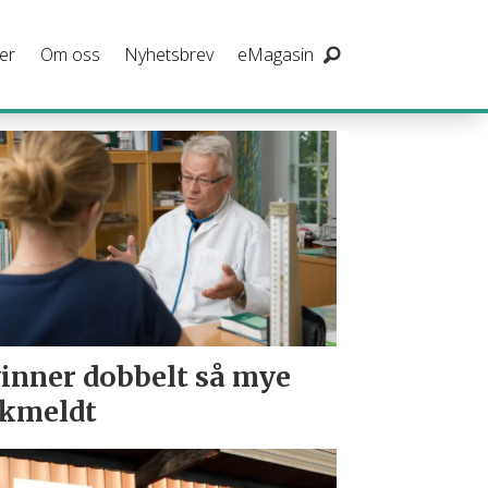
er
Om oss
Nyhetsbrev
eMagasin
inner dobbelt så mye
kmeldt