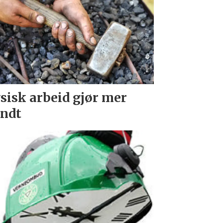
sisk arbeid gjør mer
ndt