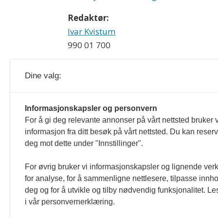
Redaktør:
Ivar Kvistum
990 01 700
Dine valg:
HMS-magasinet og hmsmagasinet.no redig
Informasjonskapsler og personvern
For å gi deg relevante annonser på vårt nettsted bruker v
som er formulert i Norsk Presseforbu
informasjon fra ditt besøk på vårt nettsted. Du kan reser
deg mot dette under "Innstillinger".
For øvrig bruker vi informasjonskapsler og lignende ver
for analyse, for å sammenligne nettlesere, tilpasse innhol
deg og for å utvikle og tilby nødvendig funksjonalitet. L
i vår personvernerklæring.