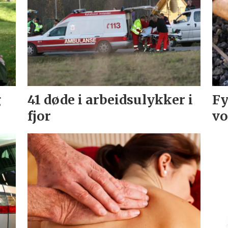
g
41 døde i arbeidsulykker i
Fy
fjor
vo