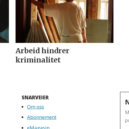
Arbeid hindrer
kriminalitet
SNARVEIER
Om oss
M
Abonnement
po
eMagasin