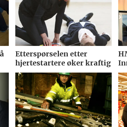
 å
Etterspørselen etter
H
hjertestartere øker kraftig
In