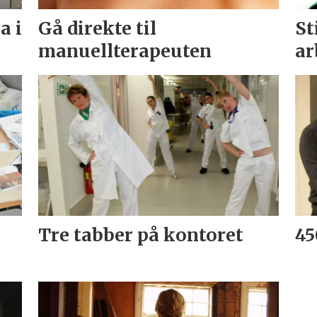
a i
Gå direkte til
St
manuellterapeuten
ar
Tre tabber på kontoret
45