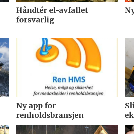
Håndtér el-avfallet
Ny
forsvarlig
Ny app for
Sl
renholdsbransjen
ek