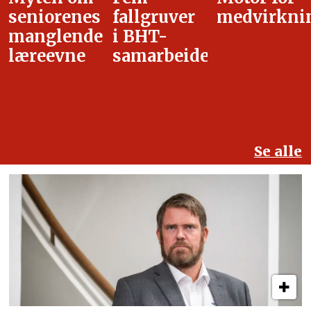
fallgruver
medvirkning
i
i BHT-
overgangsa
samarbeidet
Se alle