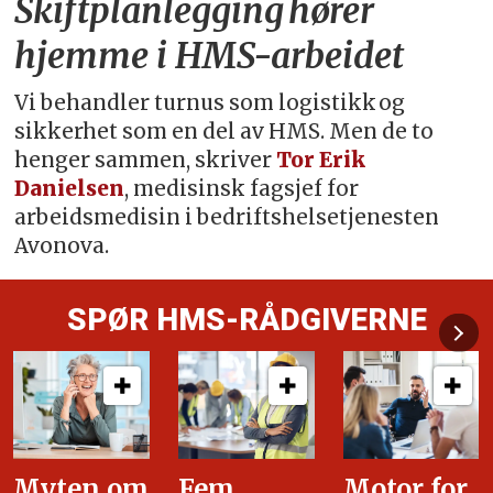
Skiftplanlegging hører
hjemme i HMS-arbeidet
Vi behandler turnus som logistikk og
sikkerhet som en del av HMS. Men de to
henger sammen, skriver
Tor Erik
Danielsen
, medisinsk fagsjef for
arbeidsmedisin i bedriftshelsetjenesten
Avonova.
SPØR HMS-RÅDGIVERNE
Fem
Motor for
Tilretteleg