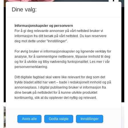
Dine valg:
Store mangler
Informasjonskapsler og personvern
i barnevernet:
For å gi deg relevante annonser på vårt nettsted bruker vi
informasjon fra ditt besøk på vårt nettsted. Du kan reservere
deg mot dette under "Innstillinger".
Ansatte
For øvrig bruker vi informasjonskapsler og lignende verktøy for
analyse, for å sammenligne nettlesere, tilpasse innhold til deg
og for å utvikle og tilby nødvendig funksjonalitet. Les mer i vår
trenger bedre
personvernerklæring.
Ditt digitale fagblad skal være like relevant for deg som det
vern
trykte bladet alltid har vært – bade i redaksjonelt innhold og på
annonseplass. I digital publisering bruker vi informasjon fra
dine besøk på nettstedet for å kunne utvikle produktet
kontinuerlig, slik at du opplever det nyttig og relevant.
Avvis alle
Godta valgte
Innstillinger