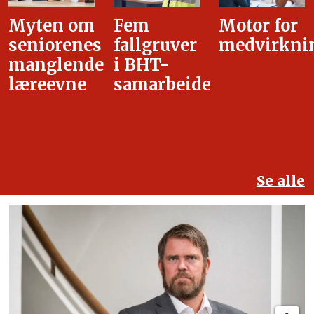
Fem
Motor for
Tilretteleg
fallgruver
medvirkning
i
i BHT-
overgangsa
samarbeidet
Se alle