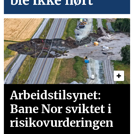
ble ikke hørt
Arbeidstilsynet:
Bane Nor sviktet i
risikovurderingen