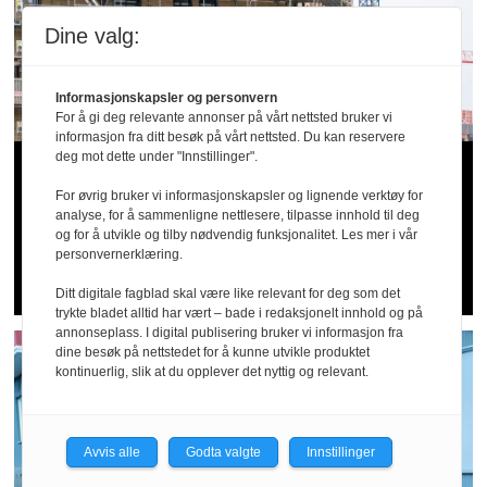
Dine valg:
Informasjonskapsler og personvern
For å gi deg relevante annonser på vårt nettsted bruker vi
informasjon fra ditt besøk på vårt nettsted. Du kan reservere
deg mot dette under "Innstillinger".
20 alvorlige fall­
For øvrig bruker vi informasjonskapsler og lignende verktøy for
ulykker siden april: –
analyse, for å sammenligne nettlesere, tilpasse innhold til deg
og for å utvikle og tilby nødvendig funksjonalitet. Les mer i vår
personvernerklæring.
Dette er for høye tall
Ditt digitale fagblad skal være like relevant for deg som det
trykte bladet alltid har vært – bade i redaksjonelt innhold og på
annonseplass. I digital publisering bruker vi informasjon fra
dine besøk på nettstedet for å kunne utvikle produktet
kontinuerlig, slik at du opplever det nyttig og relevant.
Avvis alle
Godta valgte
Innstillinger