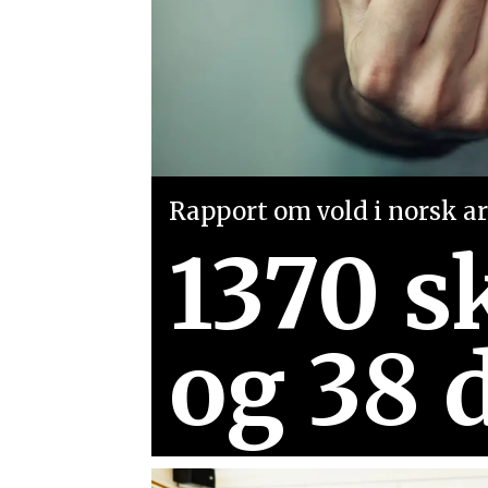
Rapport om vold i norsk arb
1370 s
og 38 