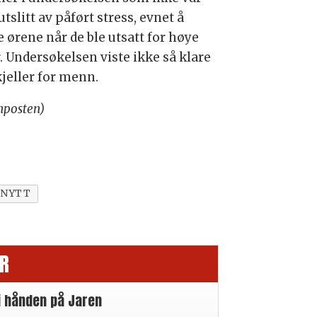
 utslitt av påført stress, evnet å
 ørene når de ble utsatt for høye
. Undersøkelsen viste ikke så klare
kjeller for menn.
nposten)
 NYTT
R
i hånden på Jaren