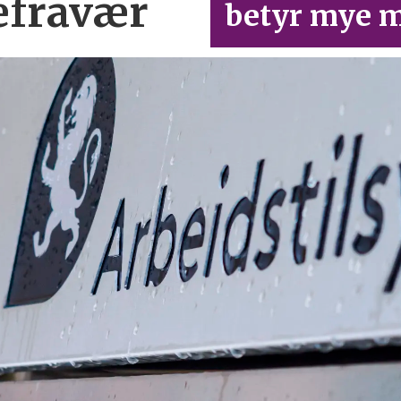
efravær
betyr mye m