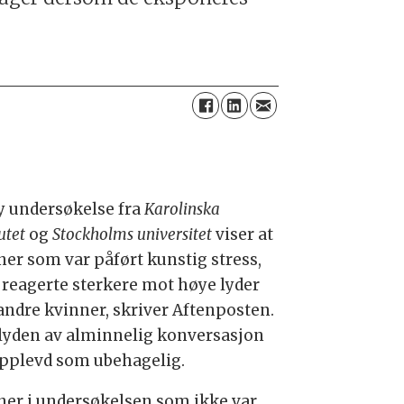
y undersøkelse fra
Karolinska
utet
og
Stockholms universitet
viser at
ner som var påført kunstig stress,
 reagerte sterkere mot høye lyder
andre kvinner, skriver Aftenposten.
 lyden av alminnelig konversasjon
opplevd som ubehagelig.
ner i undersøkelsen som ikke var