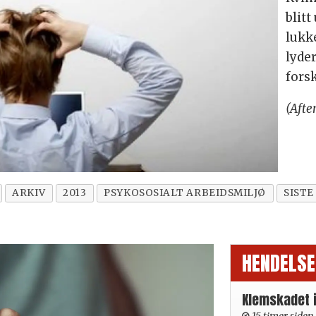
blitt
lukke
lyder
fors
(Afte
ARKIV
2013
PSYKOSOSIALT ARBEIDSMILJØ
SISTE
HENDELSE
Klemskadet 