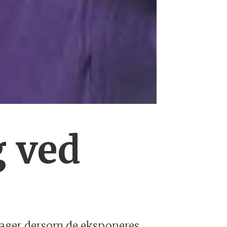
g ved
plager dersom de eksponeres