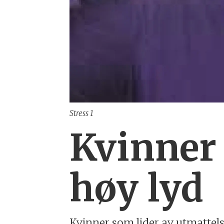
Stress 1
Kvinner 
høy lyd
Kvinner som lider av utmattel