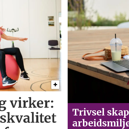
g virker:
Trivsel skap
skvalitet
arbeid­smilj