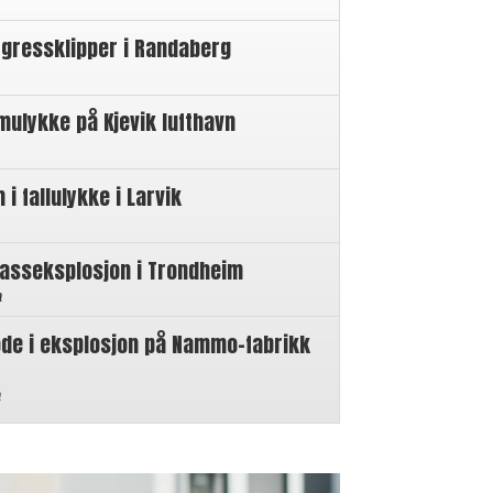
 gressklipper i Randaberg
mulykke på Kjevik lufthavn
 fallulykke i Larvik
gasseksplosjon i Trondheim
n
øde i eksplosjon på Nammo-fabrikk
n