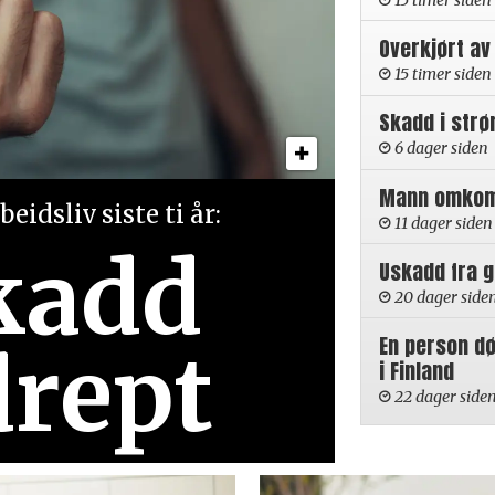
15 timer siden
Overkjørt av
15 timer siden
Skadd i strø
6 dager siden
Mann omkom i
eidsliv siste ti år:
11 dager siden
kadd
Uskadd fra 
20 dager side
En person d
drept
i Finland
22 dager side