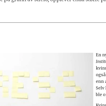
En n
Instit
kvin
også
enn 
Selv
ble 
Kvin