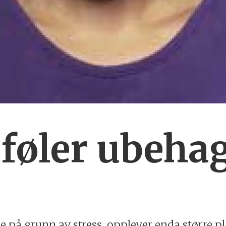
føler ubeha
se på grunn av stress, opplever enda større 