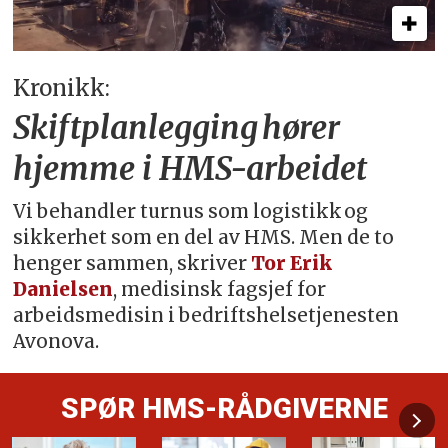
Kronikk:
Skiftplanlegging hører
hjemme i HMS-arbeidet
Vi behandler turnus som logistikk og
sikkerhet som en del av HMS. Men de to
henger sammen, skriver
Tor Erik
Danielsen
, medisinsk fagsjef for
arbeidsmedisin i bedriftshelsetjenesten
Avonova.
SPØR HMS-RÅDGIVERNE