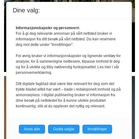
Dine valg:
Informasjonskapsler og personvern
Verneombud varslet og
For å gi deg relevante annonser på vårt nettsted bruker vi
informasjon fra ditt besøk på vårt nettsted. Du kan reservere
fikk sparken - nå er
deg mot dette under "Innstillinger".
arbeidsgiver dømt
For øvrig bruker vi informasjonskapsler og lignende verktøy for
analyse, for å sammenligne nettlesere, tilpasse innhold til deg
og for å utvikle og tilby nødvendig funksjonalitet. Les mer i vår
personvernerklæring.
Ditt digitale fagblad skal være like relevant for deg som det
trykte bladet alltid har vært – bade i redaksjonelt innhold og på
annonseplass. I digital publisering bruker vi informasjon fra
dine besøk på nettstedet for å kunne utvikle produktet
kontinuerlig, slik at du opplever det nyttig og relevant.
Avvis alle
Godta valgte
Innstillinger