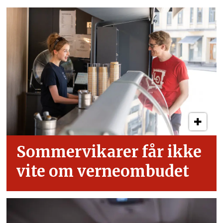
Sommervikarer får ikke
vite om verneombudet