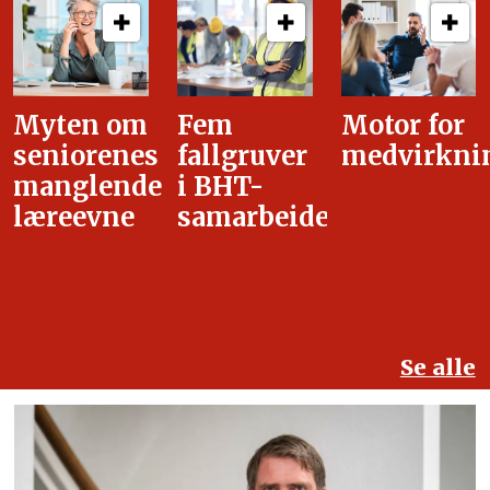
Fem
Motor for
Tilretteleg
fallgruver
medvirkning
i
i BHT-
overgangsa
samarbeidet
Se alle