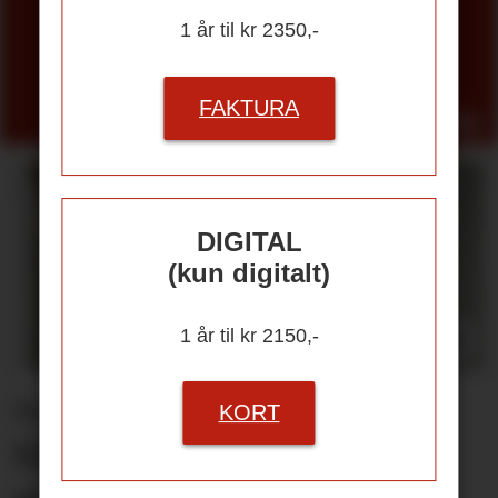
1 år til kr 2350,-
FAKTURA
Se alle
DIGITAL
(kun digitalt)
1 år til kr 2150,-
Kronikk:
KORT
Vil vi ha bedriftshelse­