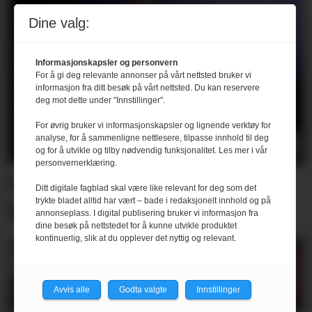
Dine valg:
Informasjonskapsler og personvern
For å gi deg relevante annonser på vårt nettsted bruker vi
informasjon fra ditt besøk på vårt nettsted. Du kan reservere
deg mot dette under "Innstillinger".
For øvrig bruker vi informasjonskapsler og lignende verktøy for
analyse, for å sammenligne nettlesere, tilpasse innhold til deg
og for å utvikle og tilby nødvendig funksjonalitet. Les mer i vår
personvernerklæring.
Gjennombrudd for bære­
Ditt digitale fagblad skal være like relevant for deg som det
trykte bladet alltid har vært – bade i redaksjonelt innhold og på
kraftig flamme­hemming
annonseplass. I digital publisering bruker vi informasjon fra
dine besøk på nettstedet for å kunne utvikle produktet
kontinuerlig, slik at du opplever det nyttig og relevant.
Avvis alle
Godta valgte
Innstillinger