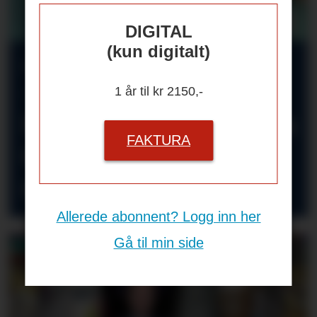
DIGITAL
(kun digitalt)
Strawberry velger Dr. Dropin Bedrift:
–
1 år til kr 2150,-
Bedriftshelsetjenesten
FAKTURA
trenger
modernisering
Allerede abonnent? Logg inn her
Gå til min side