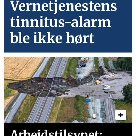
Vernetjenestens
tinnitus-alarm
ble ikke hørt
Arbeidstilsynet: