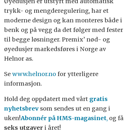
Øyedusjen er utstyrt med automatisk
trykk- og mengderegulering, har et
moderne design og kan monteres både i
benk og på vegg da det følger med fester
til begge løsninger. Premix’ nød- og
øyedusjer markedsføres i Norge av
Helnor as.
Se
www.helnor.no
for ytterligere
informasjon.
Hold deg oppdatert med vårt
gratis
nyhetsbrev
som sendes ut en gang i
uken!
Abonnér på HMS-magasinet
,
og få
seks utgaver
i året!