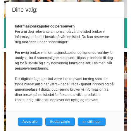
Dine valg:
Hvem vinner årets
Informasjonskapsler og personvern
For å gi deg relevante annonser på vårt nettsted bruker vi
sykefraværspris?
informasjon fra ditt besøk på vårt nettsted. Du kan reservere
deg mot dette under "Innstillinger".
For øvrig bruker vi informasjonskapsler og lignende verktøy for
analyse, for å sammenligne nettlesere, tilpasse innhold til deg
og for å utvikle og tilby nødvendig funksjonalitet. Les mer i vår
personvernerklæring.
Ditt digitale fagblad skal være like relevant for deg som det
trykte bladet alltid har vært – bade i redaksjonelt innhold og på
annonseplass. I digital publisering bruker vi informasjon fra
dine besøk på nettstedet for å kunne utvikle produktet
kontinuerlig, slik at du opplever det nyttig og relevant.
Avvis alle
Godta valgte
Innstillinger