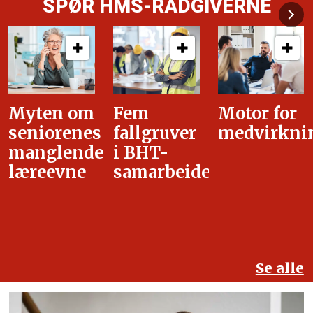
SPØR HMS-RÅDGIVERNE
Fem
Motor for
Tilretteleg
fallgruver
medvirkning
i
i BHT-
overgangsa
samarbeidet
Se alle