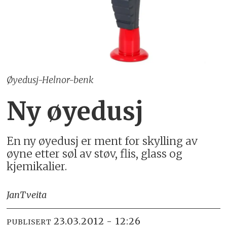
Øyedusj-Helnor-benk
Ny øyedusj
En ny øyedusj er ment for skylling av
øyne etter søl av støv, flis, glass og
kjemikalier.
Jan
Tveita
23.03.2012 - 12:26
PUBLISERT