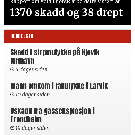
Rapport om vold i norsk arbeidsliv siste ti år:
1370 skadd og 38 drept
HENDELSER
Skadd i strømulykke på Kjevik
lufthavn
5 dager siden
Mann omkom i fallulykke i Larvik
10 dager siden
Uskadd fra gasseksplosjon i
Trondheim
19 dager siden