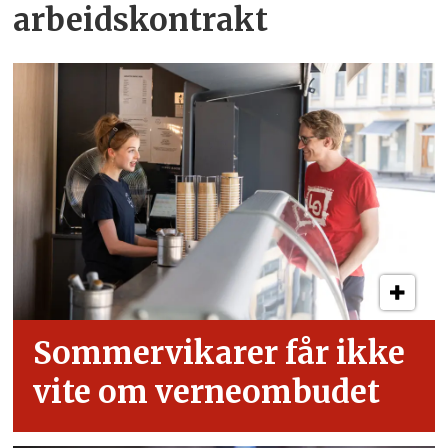
arbeids­kontrakt
Sommervikarer får ikke
vite om verneombudet