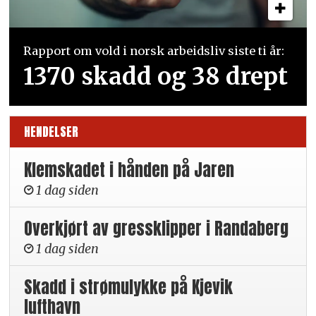
Rapport om vold i norsk arbeidsliv siste ti år:
1370 skadd og 38 drept
HENDELSER
Klemskadet i hånden på Jaren
1 dag siden
Overkjørt av gressklipper i Randaberg
1 dag siden
Skadd i strømulykke på Kjevik
lufthavn