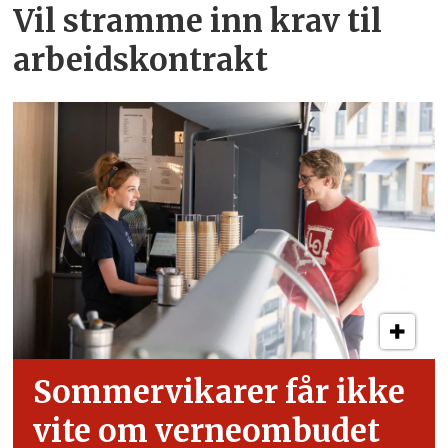
Vil stramme inn krav til
arbeids­kontrakt
Sommervikarer får ikke
vite om verneombudet