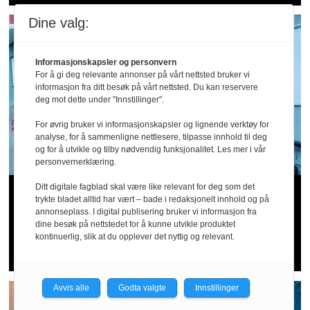
Dine valg:
Informasjonskapsler og personvern
For å gi deg relevante annonser på vårt nettsted bruker vi
informasjon fra ditt besøk på vårt nettsted. Du kan reservere
deg mot dette under "Innstillinger".
For øvrig bruker vi informasjonskapsler og lignende verktøy for
analyse, for å sammenligne nettlesere, tilpasse innhold til deg
og for å utvikle og tilby nødvendig funksjonalitet. Les mer i vår
personvernerklæring.
Ditt digitale fagblad skal være like relevant for deg som det
Arbeidstilsynet hos Wolt og
trykte bladet alltid har vært – bade i redaksjonelt innhold og på
annonseplass. I digital publisering bruker vi informasjon fra
Foodora: – Tyder på sosial
dine besøk på nettstedet for å kunne utvikle produktet
kontinuerlig, slik at du opplever det nyttig og relevant.
dumping og utnytting
Avvis alle
Godta valgte
Innstillinger