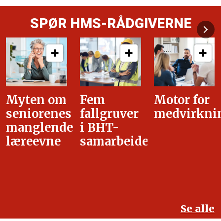
SPØR HMS-RÅDGIVERNE
Fem
Motor for
Tilretteleg
fallgruver
medvirkning
i
i BHT-
overgangsa
samarbeidet
Se alle