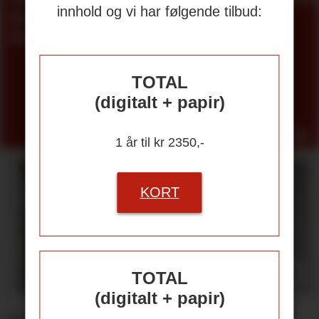
innhold og vi har følgende tilbud:
i BHT-
overgangsa
samarbeidet
TOTAL
(digitalt + papir)
Se alle
1 år til kr 2350,-
KORT
TOTAL
(digitalt + papir)