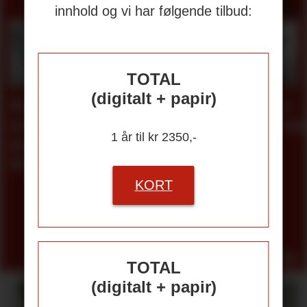
SPØR HMS-RÅDGIVERNE
innhold og vi har følgende tilbud:
TOTAL
(digitalt + papir)
Fem
Motor for
Tilretteleg
fallgruver
medvirkning
i
1 år til kr 2350,-
i BHT-
overgangsa
samarbeidet
KORT
Se alle
TOTAL
(digitalt + papir)