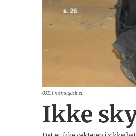
0311_hmsmagasinet
Ikke sky
Det er ikke vekteren i sikkerh