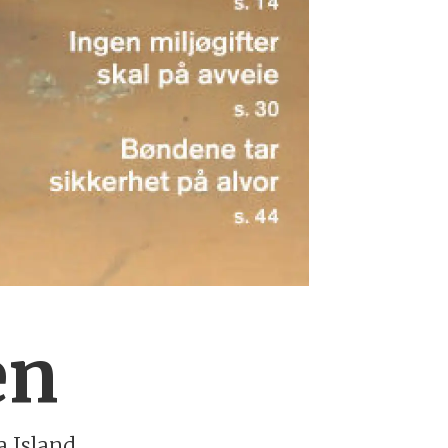
en
a Island.