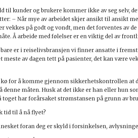
old til kunder og brukere kommer ikke av seg selv, d
tter: – Når mye av arbeidet skjer ansikt til ansikt 
er vekkes på godt og vondt, men det forventes av de a
te. Å arbeide med følelser er en viktig del av frontl
bare er i reiselivsbransjen vi finner ansatte i fremste
t meste av dagen tett på pasienter, det kan være vek
 i kø for å komme gjennom sikkerhetskontrollen at 
å denne måten. Husk at det ikke er han eller hun s
å toget har forårsaket strømstansen på grunn av bru
id til å nå flyet?
ennesket foran deg er skyld i forsinkelsen, avlysnin