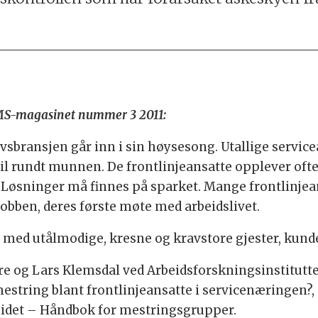
HMS-magasinet nummer 3 2011:
sbransjen går inn i sin høysesong. Utallige servicea
il rundt munnen. De frontlinjeansatte opplever ofte
ø. Løsninger må finnes på sparket. Mange frontlinje
obben, deres første møte med arbeidslivet.
 med utålmodige, kresne og kravstore gjester, kund
re og Lars Klemsdal ved Arbeidsforskningsinstituttet
estring blant frontlinjeansatte i servicenæringen?
eidet – Håndbok for mestringsgrupper.