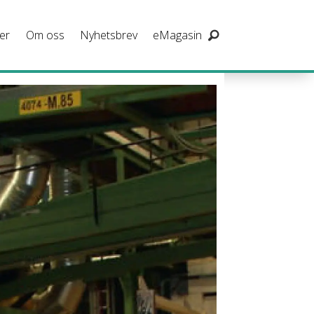
er
Om oss
Nyhetsbrev
eMagasin