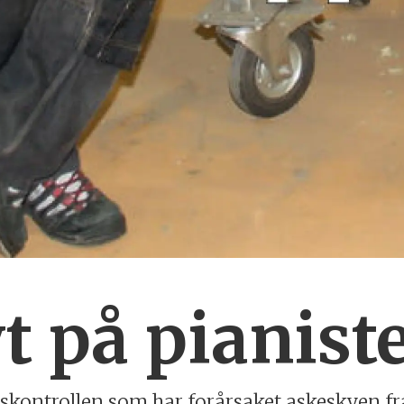
t på pianist
etskontrollen som har forårsaket askeskyen fr