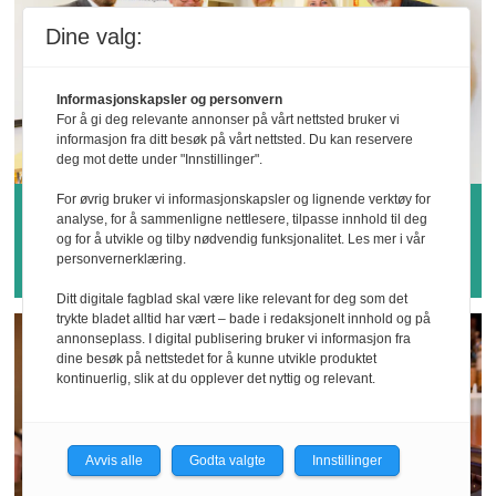
Dine valg:
Informasjonskapsler og personvern
For å gi deg relevante annonser på vårt nettsted bruker vi
informasjon fra ditt besøk på vårt nettsted. Du kan reservere
deg mot dette under "Innstillinger".
For øvrig bruker vi informasjonskapsler og lignende verktøy for
Hvem vinner årets
analyse, for å sammenligne nettlesere, tilpasse innhold til deg
og for å utvikle og tilby nødvendig funksjonalitet. Les mer i vår
sykefraværspris?
personvernerklæring.
Ditt digitale fagblad skal være like relevant for deg som det
trykte bladet alltid har vært – bade i redaksjonelt innhold og på
annonseplass. I digital publisering bruker vi informasjon fra
dine besøk på nettstedet for å kunne utvikle produktet
kontinuerlig, slik at du opplever det nyttig og relevant.
Avvis alle
Godta valgte
Innstillinger