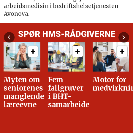
arbeidsmedisin i bedriftshelsetjenesten
Avonova.
SPØR HMS-RÅDGIVERNE
Myten om
Fem
Motor for
seniorenes
fallgruver
medvirkni
manglende
i BHT-
læreevne
samarbeidet