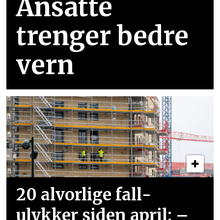
Ansatte
trenger bedre
vern
20 alvorlige fall­
ulykker siden april: –