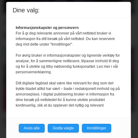
Dine valg:
Gjennombrudd for bære­
Informasjonskapsler og personvern
kraftig flamme­hemming
For å gi deg relevante annonser på vårt nettsted bruker vi
informasjon fra ditt besøk på vårt nettsted. Du kan reservere
deg mot dette under "Innstillinger".
For øvrig bruker vi informasjonskapsler og lignende verktøy for
analyse, for å sammenligne nettlesere, tilpasse innhold til deg
og for å utvikle og tilby nødvendig funksjonalitet. Les mer i vår
personvernerklæring.
Ditt digitale fagblad skal være like relevant for deg som det
trykte bladet alltid har vært – bade i redaksjonelt innhold og på
annonseplass. I digital publisering bruker vi informasjon fra
dine besøk på nettstedet for å kunne utvikle produktet
kontinuerlig, slik at du opplever det nyttig og relevant.
NHO: Nei til VM i fravær
Avvis alle
Godta valgte
Innstillinger