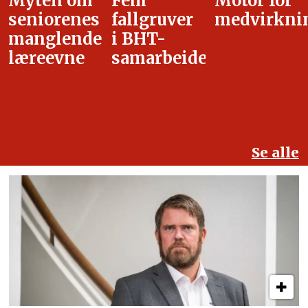
Fem
Motor for
Tilretteleg
fallgruver
medvirkning
i
i BHT-
overgangsa
samarbeidet
Se alle