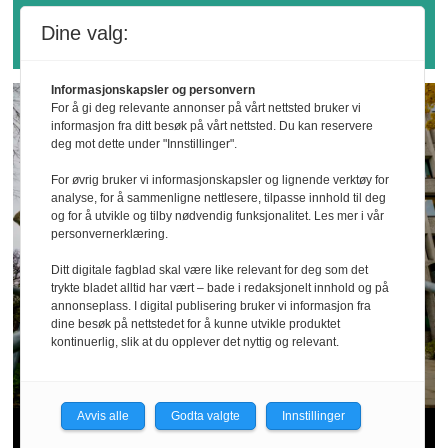
forståelsen
Dine valg:
Informasjonskapsler og personvern
For å gi deg relevante annonser på vårt nettsted bruker vi
informasjon fra ditt besøk på vårt nettsted. Du kan reservere
deg mot dette under "Innstillinger".
For øvrig bruker vi informasjonskapsler og lignende verktøy for
analyse, for å sammenligne nettlesere, tilpasse innhold til deg
og for å utvikle og tilby nødvendig funksjonalitet. Les mer i vår
personvernerklæring.
Ditt digitale fagblad skal være like relevant for deg som det
trykte bladet alltid har vært – bade i redaksjonelt innhold og på
annonseplass. I digital publisering bruker vi informasjon fra
dine besøk på nettstedet for å kunne utvikle produktet
kontinuerlig, slik at du opplever det nyttig og relevant.
Avvis alle
Godta valgte
Innstillinger
Verneombud varslet og