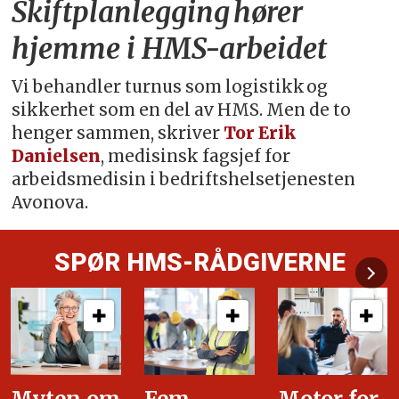
Skiftplanlegging hører
hjemme i HMS-arbeidet
Vi behandler turnus som logistikk og
sikkerhet som en del av HMS. Men de to
henger sammen, skriver
Tor Erik
Danielsen
, medisinsk fagsjef for
arbeidsmedisin i bedriftshelsetjenesten
Avonova.
SPØR HMS-RÅDGIVERNE