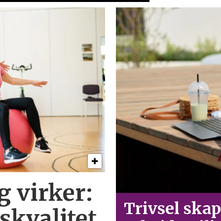
g virker:
Trivsel skap
skvalitet