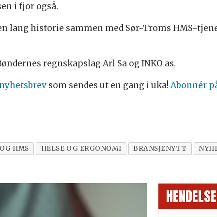
en i fjor også.
g en lang historie sammen med Sør-Troms HMS-tjene
 Bøndernes regnskapslag Arl Sa og INKO as.
 nyhetsbrev
som sendes ut en gang i uka!
Abonnér p
 OG HMS
HELSE OG ERGONOMI
BRANSJENYTT
NYH
HENDELSE