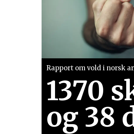
Rapport om vold i norsk arb
1370 s
og 38 