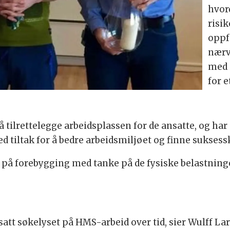
hvor
risi
oppf
nærv
med s
for e
å tilrettelegge arbeidsplassen for de ansatte, og har 
 tiltak for å bedre arbeidsmiljøet og finne suksessk
t på forebygging med tanke på de fysiske belastninge
att søkelyset på HMS-arbeid over tid, sier Wulff Lars