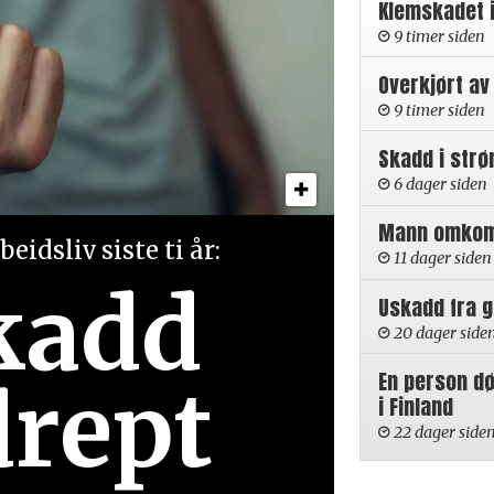
Klemskadet 
9 timer siden
Overkjørt av
9 timer siden
Skadd i strø
6 dager siden
Mann omkom i
eidsliv siste ti år:
11 dager siden
kadd
Uskadd fra 
20 dager side
En person d
drept
i Finland
22 dager side