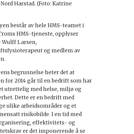
ord Harstad. (Foto: Katrine
ryen består av hele HMS-teamet i
Troms HMS-tjeneste, opplyser
 Wulff Larsen,
iftsfysioterapeut og medlem av
en.
ryens begrunnelse heter det at
n for 2014 går til en bedrift som har
t utrettelig med helse, miljø og
erhet. Dette er en bedrift med
e ulike arbeidsområder og et
ensatt risikobilde. I en tid med
ganisering, effektivitets- og
itetskrav er det imponerende å se