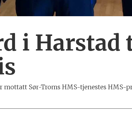
d i Harstad t
is
ar mottatt Sør-Troms HMS-tjenestes HMS-pri