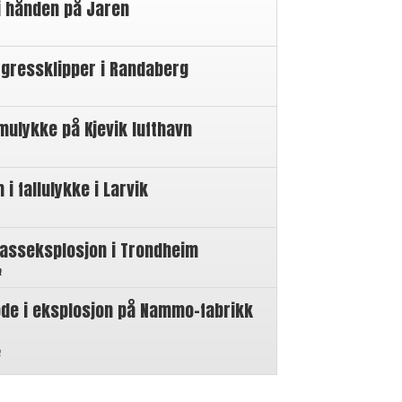
i hånden på Jaren
 gressklipper i Randaberg
mulykke på Kjevik lufthavn
 fallulykke i Larvik
gasseksplosjon i Trondheim
n
øde i eksplosjon på Nammo-fabrikk
n