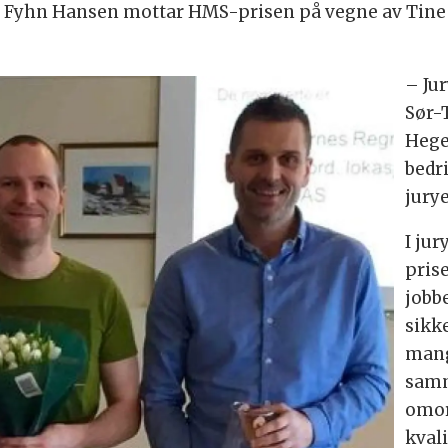
 Fyhn Hansen mottar HMS-prisen på vegne av Tine N
– Ju
Sør-
Hege
bedr
jury
I ju
prise
jobbe
sikk
mang
samm
omor
kval