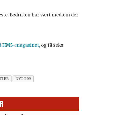
ste. Bedriften har vært medlem der
å HMS-magasinet,
og få seks
ETER
NYTTIG
R