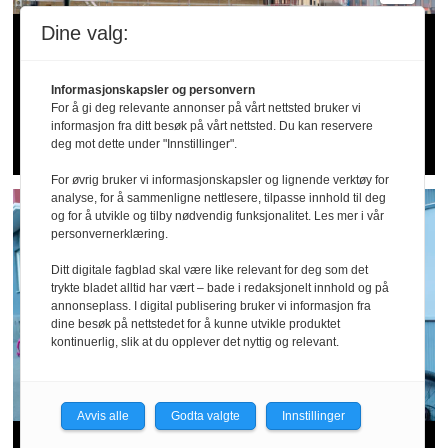
Dine valg:
20 alvorlige fall­
ulykker siden april: –
Informasjonskapsler og personvern
For å gi deg relevante annonser på vårt nettsted bruker vi
Dette er for høye tall
informasjon fra ditt besøk på vårt nettsted. Du kan reservere
deg mot dette under "Innstillinger".
For øvrig bruker vi informasjonskapsler og lignende verktøy for
analyse, for å sammenligne nettlesere, tilpasse innhold til deg
og for å utvikle og tilby nødvendig funksjonalitet. Les mer i vår
personvernerklæring.
Ditt digitale fagblad skal være like relevant for deg som det
trykte bladet alltid har vært – bade i redaksjonelt innhold og på
annonseplass. I digital publisering bruker vi informasjon fra
dine besøk på nettstedet for å kunne utvikle produktet
kontinuerlig, slik at du opplever det nyttig og relevant.
Avvis alle
Godta valgte
Innstillinger