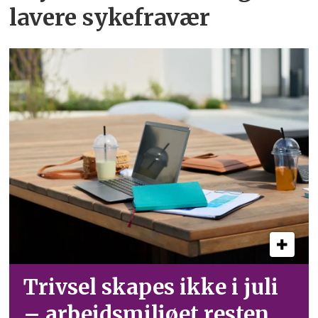
lavere sykefravær
Trivsel skapes ikke i juli
– arbeid­smiljøet resten