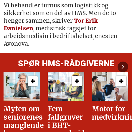
Vi behandler turnus som logistikk og
sikkerhet som en del av HMS. Men de to
henger sammen, skriver
Tor Erik
Danielsen
, medisinsk fagsjef for
arbeidsmedisin i bedriftshelsetjenesten
Avonova.
SPØR HMS-RÅDGIVERNE
Fem
Motor for
Tilretteleg
fallgruver
medvirkning
i
i BHT-
overgangsa