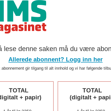
drept
23 dager side
å lese denne saken må du være abo
Allerede abonnent? Logg inn her
 abonnement gir tilgang til alt innhold og vi har følgende tilb
TOTAL
TOTAL
digitalt + papir)
(digitalt + papi