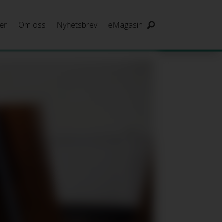
er
Om oss
Nyhetsbrev
eMagasin