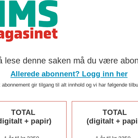
å lese denne saken må du være abo
Allerede abonnent? Logg inn her
 abonnement gir tilgang til alt innhold og vi har følgende tilb
g virker:
TOTAL
TOTAL
Trivsel skap
skvalitet
digitalt + papir)
(digitalt + papi
arbeid­smilj