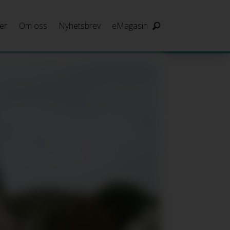
er
Om oss
Nyhetsbrev
eMagasin