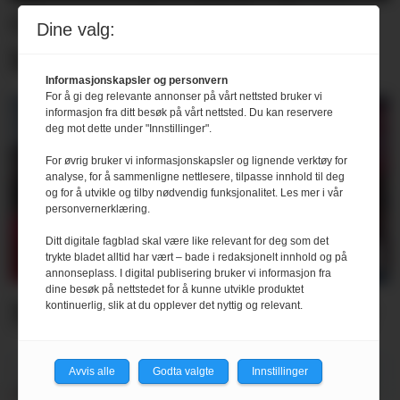
Gjennombrudd for bære­
Dine valg:
kraftig flamme­hemming
Informasjonskapsler og personvern
For å gi deg relevante annonser på vårt nettsted bruker vi
informasjon fra ditt besøk på vårt nettsted. Du kan reservere
deg mot dette under "Innstillinger".
For øvrig bruker vi informasjonskapsler og lignende verktøy for
analyse, for å sammenligne nettlesere, tilpasse innhold til deg
og for å utvikle og tilby nødvendig funksjonalitet. Les mer i vår
personvernerklæring.
Ditt digitale fagblad skal være like relevant for deg som det
trykte bladet alltid har vært – bade i redaksjonelt innhold og på
annonseplass. I digital publisering bruker vi informasjon fra
dine besøk på nettstedet for å kunne utvikle produktet
NHO: Nei til VM i fravær
kontinuerlig, slik at du opplever det nyttig og relevant.
Avvis alle
Godta valgte
Innstillinger