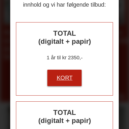
innhold og vi har følgende tilbud:
Fem
Motor for
Tilretteleg
TOTAL
fallgruver
medvirkning
i
(digitalt + papir)
i BHT-
overgangsa
samarbeidet
1 år til kr 2350,-
KORT
Se alle
TOTAL
(digitalt + papir)