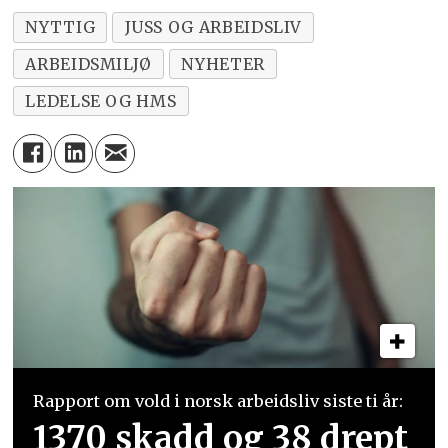
NYTTIG
JUSS OG ARBEIDSLIV
ARBEIDSMILJØ
NYHETER
LEDELSE OG HMS
Rapport om vold i norsk arbeidsliv siste ti år:
1370 skadd og 38 drept