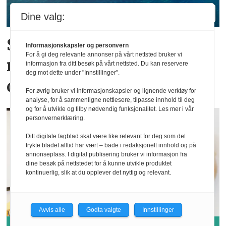
Dine valg:
Sjøfartsdirektoratet med
Informasjonskapsler og personvern
For å gi deg relevante annonser på vårt nettsted bruker vi
nullvisjon for
informasjon fra ditt besøk på vårt nettsted. Du kan reservere
deg mot dette under "Innstillinger".
dødsulykker
For øvrig bruker vi informasjonskapsler og lignende verktøy for
analyse, for å sammenligne nettlesere, tilpasse innhold til deg
og for å utvikle og tilby nødvendig funksjonalitet. Les mer i vår
personvernerklæring.
Ditt digitale fagblad skal være like relevant for deg som det
trykte bladet alltid har vært – bade i redaksjonelt innhold og på
annonseplass. I digital publisering bruker vi informasjon fra
dine besøk på nettstedet for å kunne utvikle produktet
kontinuerlig, slik at du opplever det nyttig og relevant.
Avvis alle
Godta valgte
Innstillinger