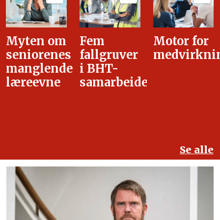
Fem
Motor for
Tilretteleg
fallgruver
medvirkning
i
i BHT-
overgangsa
samarbeidet
Se alle