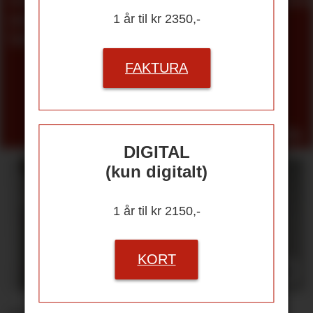
i BHT-
overgangsa
1 år til kr 2350,-
samarbeidet
FAKTURA
Se alle
DIGITAL
(kun digitalt)
1 år til kr 2150,-
KORT