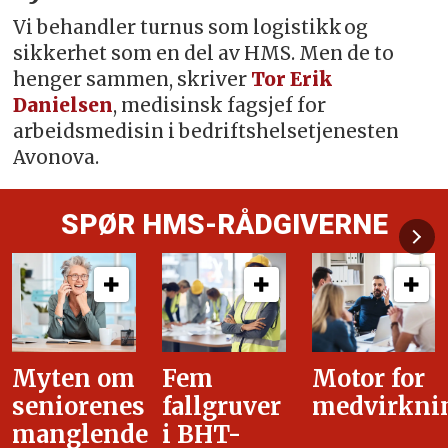
Vi behandler turnus som logistikk og
sikkerhet som en del av HMS. Men de to
henger sammen, skriver
Tor Erik
Danielsen
, medisinsk fagsjef for
arbeidsmedisin i bedriftshelsetjenesten
Avonova.
SPØR HMS-RÅDGIVERNE
Fem
Motor for
Tilretteleg
fallgruver
medvirkning
i
i BHT-
overgangsa