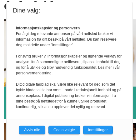
dødsulykker
Dine valg:
Informasjonskapsler og personvern
For å gi deg relevante annonser på vårt nettsted bruker vi
informasjon fra ditt besøk på vårt nettsted. Du kan reservere
deg mot dette under "Innstillinger".
For øvrig bruker vi informasjonskapsler og lignende verktøy for
analyse, for å sammenligne nettlesere, tilpasse innhold til deg
og for å utvikle og tilby nødvendig funksjonalitet. Les mer i vår
personvernerklæring.
Ditt digitale fagblad skal være like relevant for deg som det
trykte bladet alltid har vært – bade i redaksjonelt innhold og på
Hvem vinner årets
annonseplass. I digital publisering bruker vi informasjon fra
dine besøk på nettstedet for å kunne utvikle produktet
sykefraværspris?
kontinuerlig, slik at du opplever det nyttig og relevant.
Avvis alle
Godta valgte
Innstillinger