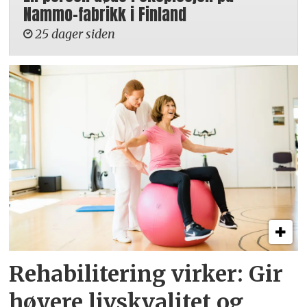
Nammo-fabrikk i Finland
25 dager siden
Rehabilitering virker: Gir
høyere livskvalitet og