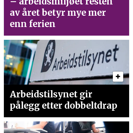
– arbeid­smiljøet resten
av året betyr mye mer
enn ferien
Arbeidstilsynet gir
pålegg etter dobbeltdrap