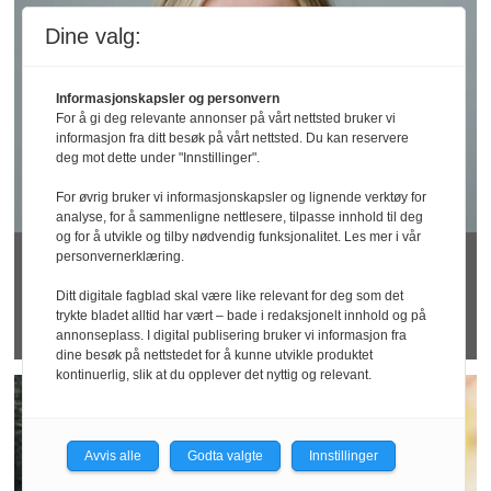
Dine valg:
Informasjonskapsler og personvern
For å gi deg relevante annonser på vårt nettsted bruker vi
informasjon fra ditt besøk på vårt nettsted. Du kan reservere
deg mot dette under "Innstillinger".
For øvrig bruker vi informasjonskapsler og lignende verktøy for
analyse, for å sammenligne nettlesere, tilpasse innhold til deg
og for å utvikle og tilby nødvendig funksjonalitet. Les mer i vår
Rapport: KI kan
personvernerklæring.
Ditt digitale fagblad skal være like relevant for deg som det
utfordre arbeidsmiljøet
trykte bladet alltid har vært – bade i redaksjonelt innhold og på
annonseplass. I digital publisering bruker vi informasjon fra
dine besøk på nettstedet for å kunne utvikle produktet
kontinuerlig, slik at du opplever det nyttig og relevant.
Avvis alle
Godta valgte
Innstillinger