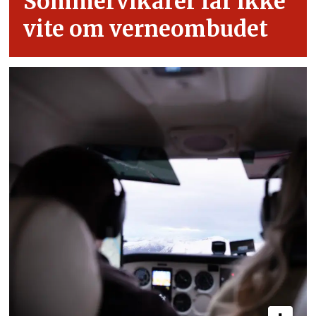
Sommervikarer får ikke
vite om verneombudet