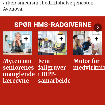
arbeidsmedisin i bedriftshelsetjenesten
Avonova.
SPØR HMS-RÅDGIVERNE
Fem
Motor for
Tilretteleg
fallgruver
medvirkning
i
i BHT-
overgangsa
samarbeidet