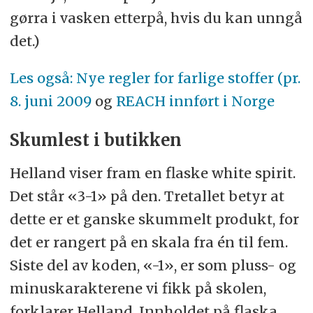
gørra i vasken etterpå, hvis du kan unngå
det.)
Les også: Nye regler for farlige stoffer (pr.
8. juni 2009
og
REACH innført i Norge
Skumlest i butikken
Helland viser fram en flaske white spirit.
Det står «3-1» på den. Tretallet betyr at
dette er et ganske skummelt produkt, for
det er rangert på en skala fra én til fem.
Siste del av koden, «-1», er som pluss- og
minus­karakterene vi fikk på skolen,
forklarer Helland. Innholdet på flaska