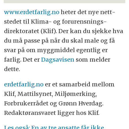
www.erdetfarlig.no
heter det nye nett­
stedet til Klima- og forurens­nings­
direktoratet (Klif). Der kan du sjekke hva
du må passe på når du skal male og få
svar på om mygg­middel egentlig er
farlig. Det er
Dagsavisen
som melder
dette.
erdetfarlig.no
er et samarbeid mellom
Klif, Mat­tilsynet, Miljø­merking,
Forbruker­rådet og Grønn Hverdag.
Redaktør­ansvaret ligger hos Klif.
Les også: En av tre ansatte får ikke