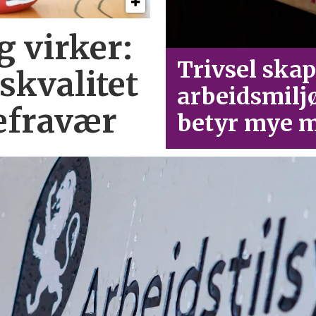
g virker:
Trivsel skap
skvalitet
arbeid­smilj
efravær
betyr mye m