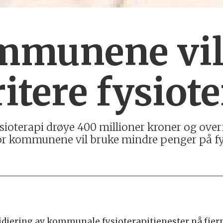
mmunene vi
itere fysiote
 fy­sio­te­ra­pi drøye 400 mil­li­oner kro­ner og ov
ror kom­mu­ne­ne vil bruke mind­re pen­ger på fy
­die­ring av kom­mu­na­le fysio­te­ra­pi­tje­nes­ter nå fjer