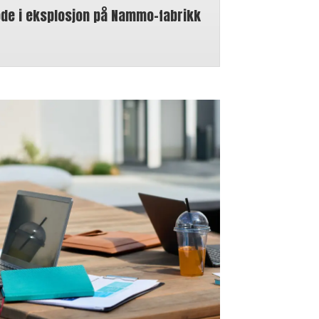
øde i eksplosjon på Nammo-fabrikk
n