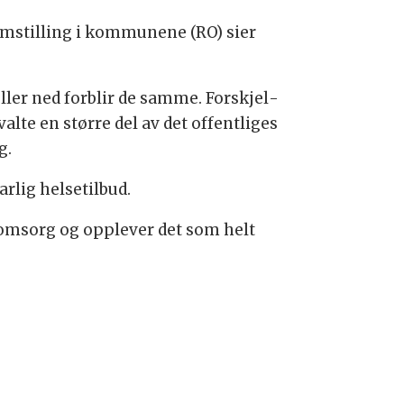
om­stil­ling i kom­mu­ne­ne (RO) sier
l­ler ned for­blir de sam­me. For­skjel­
l­te en stør­re del av det of­fent­li­ges
g.
lig hel­se­til­bud.
 om­sorg og opp­le­ver det som helt