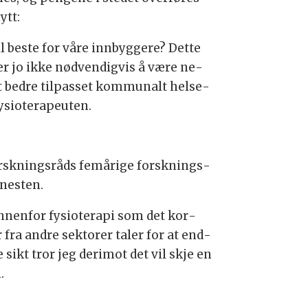
ytt:
bes­te for våre inn­byg­ge­re? Det­te
ver jo ikke nød­ven­dig­vis å være ne­
et bed­re til­pas­set kom­mu­nalt helse­
­sio­te­ra­peu­ten.
sk­nings­råds fem­åri­ge forsk­nings­
­nes­ten.
nen­for fy­sio­te­ra­pi som det kor­
er fra and­re sek­to­rer taler for at end­
re sikt tror jeg der­imot det vil skje en
.