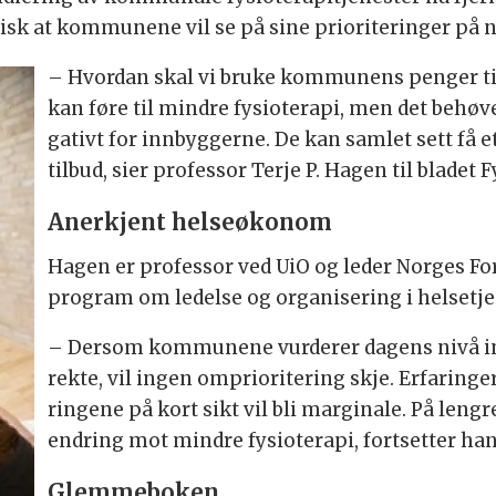
isk at kom­mu­ne­ne vil se på sine pri­ori­te­rin­ger på n
– Hvor­dan skal vi bru­ke kom­mu­nens pen­ger til 
kan føre til mind­re fy­sio­te­ra­pi, men det be­hø­
ga­tivt for inn­byg­ger­ne. De kan sam­let sett få 
til­bud, sier professor Ter­je P. Ha­gen til bla­det Fy
Aner­kjent helse­øko­nom
Hagen er pro­fes­sor ved UiO og leder Norges For
pro­gram om le­del­se og or­ga­ni­se­ring i hel­se­tje
– Der­som kom­mu­ne­ne vur­de­rer da­gens nivå in­
rek­te, vil in­gen om­pri­ori­te­ring skje. Er­fa­rin­g
rin­ge­ne på kort sikt vil bli mar­gi­na­le. På leng­
end­ring mot mind­re fy­sio­te­ra­pi, fort­set­ter han
Glemme­boken