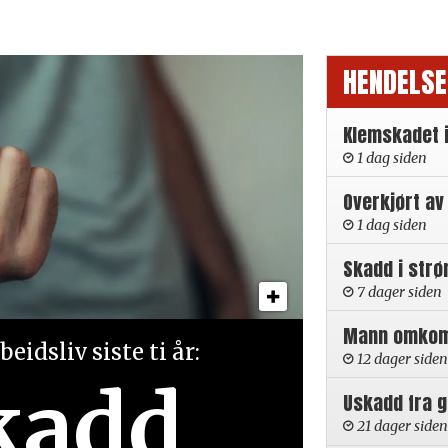
HENDELSE
Klemskadet 
1 dag siden
Overkjørt av
1 dag siden
Skadd i strø
7 dager siden
Mann omkom i
eidsliv siste ti år:
12 dager siden
kadd
Uskadd fra 
21 dager siden