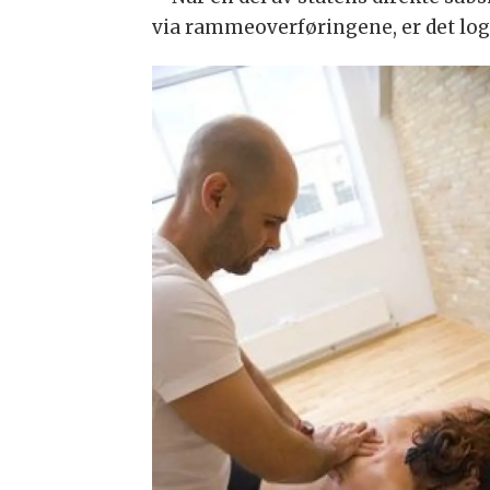
via ramme­over­fø­rin­ge­ne, er det lo­g