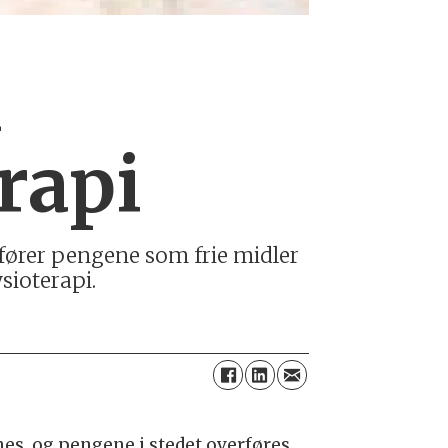
l
rapi
er­fører pen­ge­ne som frie mid­ler
sio­terapi.
­nes, og pen­ge­ne i ste­det over­fø­res