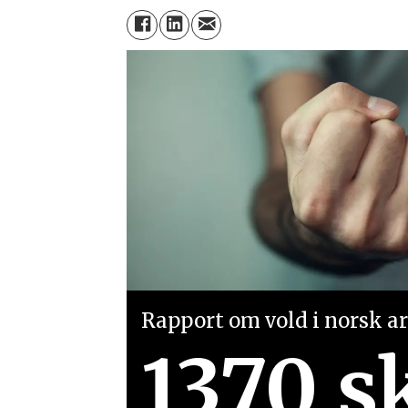
Rapport om vold i norsk arb
1370 s