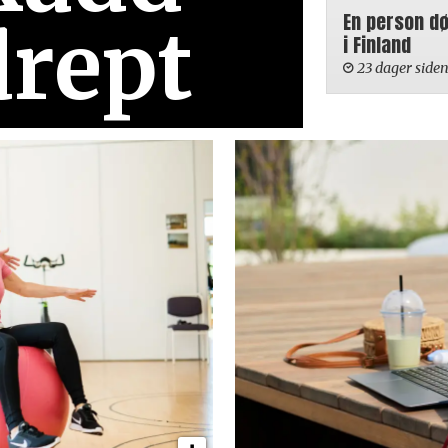
En person d
drept
i Finland
23 dager side