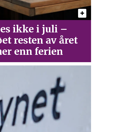
es ikke i juli –
øet resten av året
er enn ferien