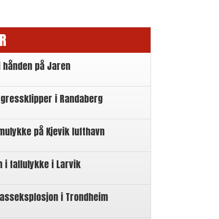
R
i hånden på Jaren
 gressklipper i Randaberg
mulykke på Kjevik lufthavn
 fallulykke i Larvik
gasseksplosjon i Trondheim