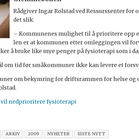
Råd­gi­ver In­gar Rol­stad ved Res­surs­sen­ter for 
det slik:
– Kom­mu­ne­nes mu­lig­het til å pri­ori­te­re opp e
len er at kom­mu­nen et­ter om­leg­gin­gen vil for­va
­ker å bru­ke like mye pen­ger på fy­sio­te­ra­pi som i da
l om tid før små­kom­mu­ner ikke kan le­ve­re et for­svar­
u­ner om be­kym­ring for drifts­ram­men for hel­se og
ol­stad.
l nedprioritere fysioterapi
ARKIV
2009
NYHETER
SISTE NYTT