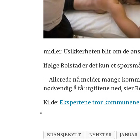
mid­ler. Usik­ker­he­ten blir om de øns
Iføl­ge Rol­stad er det kun et spørs­må
– Al­le­re­de nå mel­der man­ge kom­m
nød­ven­dig å få ut­gif­te­ne ned, sier R
Kilde:
Ekspertene tror kommunene vi
"
BRANSJENYTT
NYHETER
JANUAR