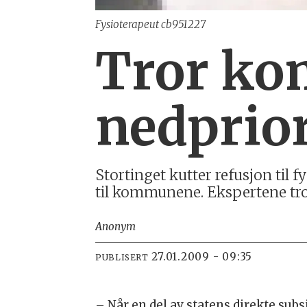
Fysioterapeut cb951227
Tror ko
nedprior
Stor­tin­get kut­ter re­fu­sjon til
til kom­mu­ne­ne. Eks­per­te­ne t
Anonym
27.01.2009 - 09:35
PUBLISERT
– Når en del av sta­tens di­rek­te sub­si