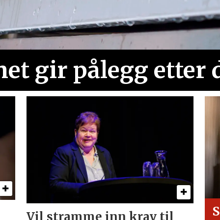
net gir pålegg etter
S
Vil stramme inn krav til