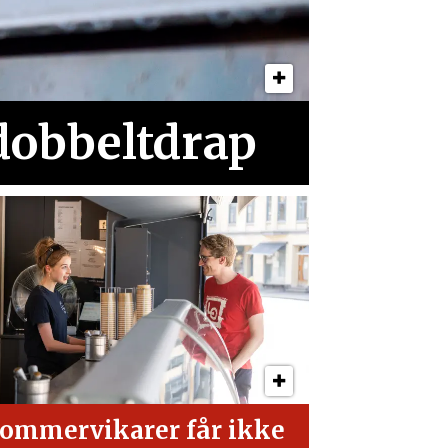
 dobbeltdrap
ommervikarer får ikke