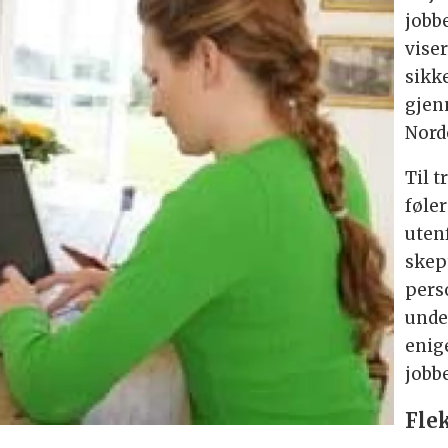
jobb
vise
sikk
gjen
Nord
Til 
føle
uten
skep
pers
unde
enige
jobbe
Fle