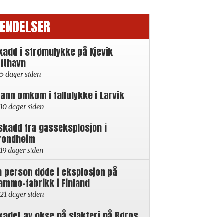
ENDELSER
kadd i strømulykke på Kjevik
ufthavn
5 dager siden
ann omkom i fallulykke i Larvik
10 dager siden
skadd fra gasseksplosjon i
rondheim
19 dager siden
n person døde i eksplosjon på
ammo-fabrikk i Finland
21 dager siden
kadet av okse på slakteri på Røros