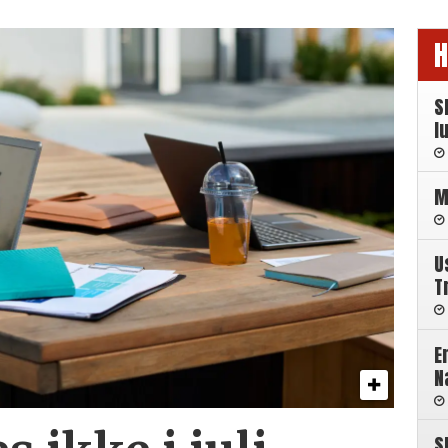
H
S
l
M
U
T
E
N
S