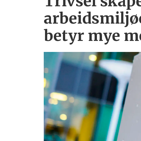
Trivsel skape
arbeid­smiljø
betyr mye me