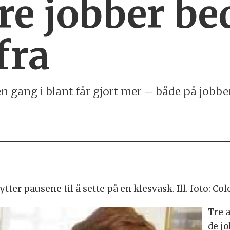
ire jobber be
fra
 gang i blant får gjort mer – både på jobben
er pausene til å sette på en klesvask. Ill. foto: Col
Tre 
de jo