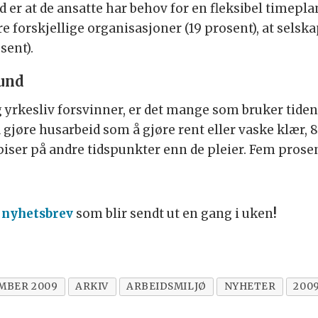
d er at de ansatte har behov for en fleksibel timepla
e forskjellige organisasjoner (19 prosent), at selska
sent).
lund
rkesliv forsvinner, er det mange som bruker tiden 
å gjøre husarbeid som å gjøre rent eller vaske klær,
ser på andre tidspunkter enn de pleier. Fem prosent
 nyhetsbrev
som blir sendt ut en gang i uken
!
MBER 2009
ARKIV
ARBEIDSMILJØ
NYHETER
200