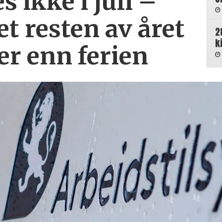
s ikke i juli –
et resten av året
2
k
r enn ferien