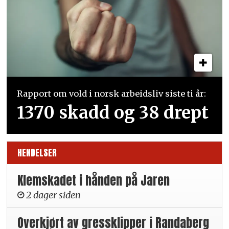
Rapport om vold i norsk arbeidsliv siste ti år:
1370 skadd og 38 drept
HENDELSER
Klemskadet i hånden på Jaren
2 dager siden
Overkjørt av gressklipper i Randaberg