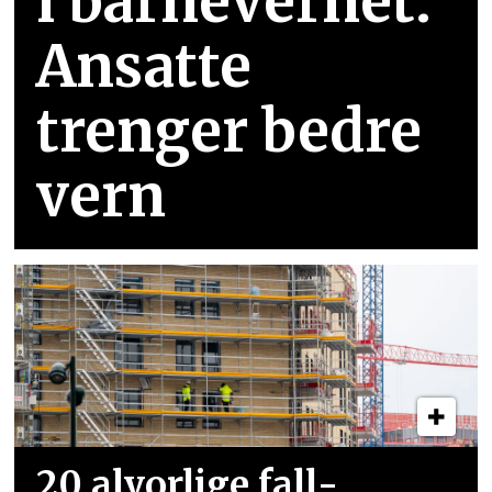
i barnevernet:
Ansatte
trenger bedre
vern
20 alvorlige fall­