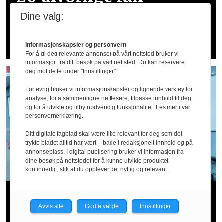
ulykker siden april: –
Dine valg:
Dette er for høye tall
Informasjonskapsler og personvern
For å gi deg relevante annonser på vårt nettsted bruker vi
informasjon fra ditt besøk på vårt nettsted. Du kan reservere
deg mot dette under "Innstillinger".
For øvrig bruker vi informasjonskapsler og lignende verktøy for
analyse, for å sammenligne nettlesere, tilpasse innhold til deg
og for å utvikle og tilby nødvendig funksjonalitet. Les mer i vår
personvernerklæring.
Ditt digitale fagblad skal være like relevant for deg som det
trykte bladet alltid har vært – bade i redaksjonelt innhold og på
annonseplass. I digital publisering bruker vi informasjon fra
dine besøk på nettstedet for å kunne utvikle produktet
kontinuerlig, slik at du opplever det nyttig og relevant.
Arbeidstilsynet hos Wolt og
Avvis alle
Godta valgte
Innstillinger
Foodora: – Tyder på sosial