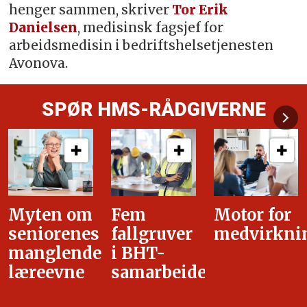
henger sammen, skriver
Tor Erik
Danielsen
, medisinsk fagsjef for
arbeidsmedisin i bedriftshelsetjenesten
Avonova.
SPØR HMS-RÅDGIVERNE
Fem
Motor for
Tilretteleg
fallgruver
medvirkning
i
i BHT-
overgangsa
samarbeidet