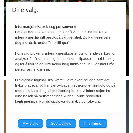
Dine valg:
Informasjonskapsler og personvern
For å gi deg relevante annonser på vårt nettsted bruker vi
Verneombud varslet og
informasjon fra ditt besøk på vårt nettsted. Du kan reservere
deg mot dette under "Innstillinger".
fikk sparken - nå er
For øvrig bruker vi informasjonskapsler og lignende verktøy for
analyse, for å sammenligne nettlesere, tilpasse innhold til deg
arbeidsgiver dømt
og for å utvikle og tilby nødvendig funksjonalitet. Les mer i vår
personvernerklæring.
Ditt digitale fagblad skal være like relevant for deg som det
trykte bladet alltid har vært – bade i redaksjonelt innhold og på
annonseplass. I digital publisering bruker vi informasjon fra
dine besøk på nettstedet for å kunne utvikle produktet
kontinuerlig, slik at du opplever det nyttig og relevant.
Avvis alle
Godta valgte
Innstillinger