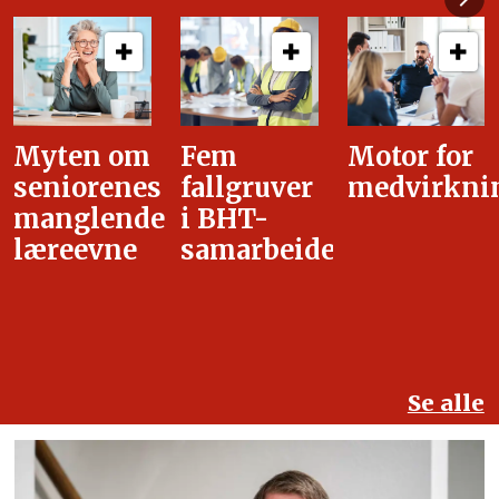
Fem
Motor for
Tilretteleg
fallgruver
medvirkning
i
i BHT-
overgangsa
samarbeidet
Se alle