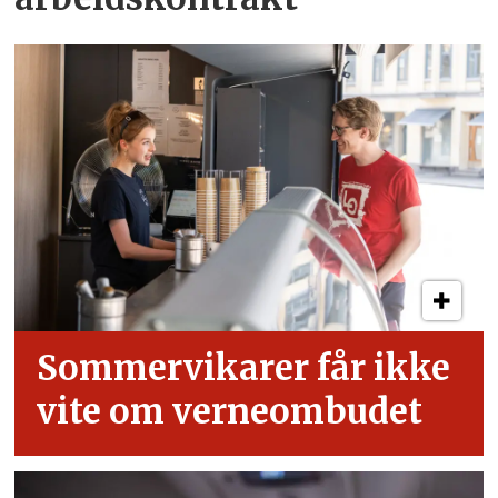
Sommervikarer får ikke
vite om verneombudet