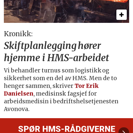
Kronikk:
Skiftplanlegging hører
hjemme i HMS-arbeidet
Vi behandler turnus som logistikk og
sikkerhet som en del av HMS. Men de to
henger sammen, skriver
Tor Erik
Danielsen
, medisinsk fagsjef for
arbeidsmedisin i bedriftshelsetjenesten
Avonova.
SPØR HMS-RÅDGIVERNE