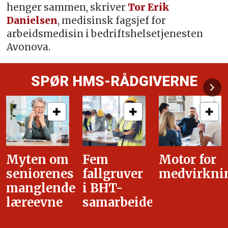
henger sammen, skriver
Tor Erik
Danielsen
, medisinsk fagsjef for
arbeidsmedisin i bedriftshelsetjenesten
Avonova.
SPØR HMS-RÅDGIVERNE
Fem
Motor for
Tilretteleg
fallgruver
medvirkning
i
i BHT-
overgangsa
samarbeidet