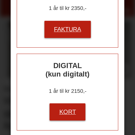
1 år til kr 2350,-
Se alle
FAKTURA
DIGITAL
(kun digitalt)
Kronikk:
1 år til kr 2150,-
Vil vi ha bedriftshelse­
tjenester som digitale
KORT
hyllevarer?