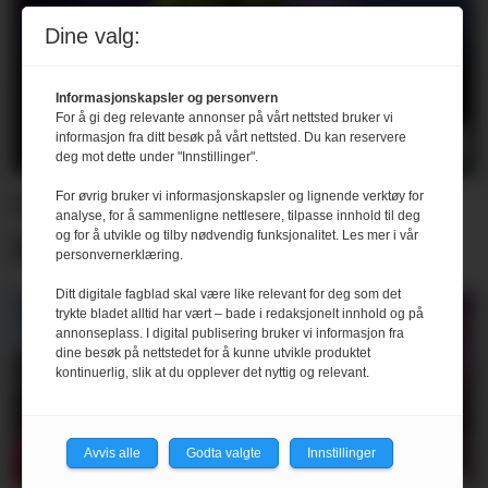
Dine valg:
Informasjonskapsler og personvern
For å gi deg relevante annonser på vårt nettsted bruker vi
informasjon fra ditt besøk på vårt nettsted. Du kan reservere
deg mot dette under "Innstillinger".
Gjennombrudd for bære­
For øvrig bruker vi informasjonskapsler og lignende verktøy for
analyse, for å sammenligne nettlesere, tilpasse innhold til deg
og for å utvikle og tilby nødvendig funksjonalitet. Les mer i vår
kraftig flamme­hemming
personvernerklæring.
Ditt digitale fagblad skal være like relevant for deg som det
trykte bladet alltid har vært – bade i redaksjonelt innhold og på
annonseplass. I digital publisering bruker vi informasjon fra
dine besøk på nettstedet for å kunne utvikle produktet
kontinuerlig, slik at du opplever det nyttig og relevant.
Avvis alle
Godta valgte
Innstillinger