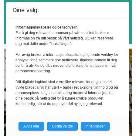
– Digitalisering
Dine valg:
svekker HMS-
Informasjonskapsler og personvern
forståelsen
For å gi deg relevante annonser på vårt nettsted bruker vi
informasjon fra ditt besøk på vårt nettsted. Du kan reservere
deg mot dette under "Innstillinger".
For øvrig bruker vi informasjonskapsler og lignende verktøy for
analyse, for å sammenligne nettlesere, tilpasse innhold til deg
og for å utvikle og tilby nødvendig funksjonalitet. Les mer i vår
personvernerklæring.
Ditt digitale fagblad skal være like relevant for deg som det
trykte bladet alltid har vært – bade i redaksjonelt innhold og på
annonseplass. I digital publisering bruker vi informasjon fra
dine besøk på nettstedet for å kunne utvikle produktet
kontinuerlig, slik at du opplever det nyttig og relevant.
Avvis alle
Godta valgte
Innstillinger