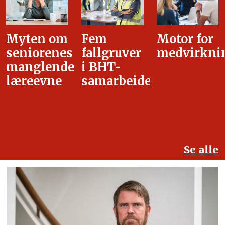
Fem
Motor for
Tilretteleg
fallgruver
medvirkning
i
i BHT-
overgangsa
samarbeidet
Se alle