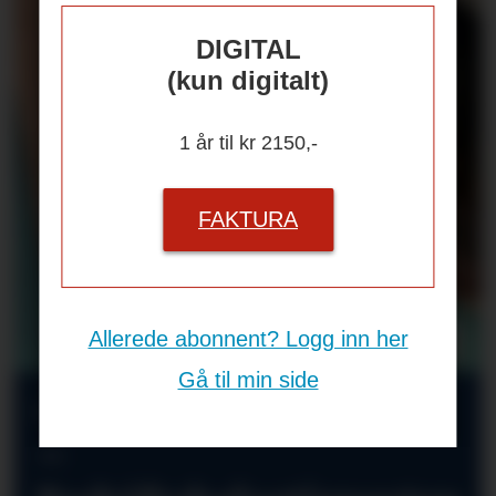
DIGITAL
(kun digitalt)
1 år til kr 2150,-
FAKTURA
Allerede abonnent? Logg inn her
Gå til min side
Strawberry velger Dr. Dropin Bedrift:
–