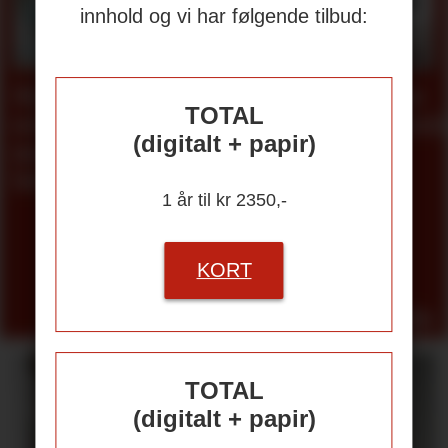
innhold og vi har følgende tilbud:
Fem
Motor for
Tilretteleg
TOTAL
fallgruver
medvirkning
i
(digitalt + papir)
i BHT-
overgangsa
samarbeidet
1 år til kr 2350,-
KORT
Se alle
TOTAL
(digitalt + papir)