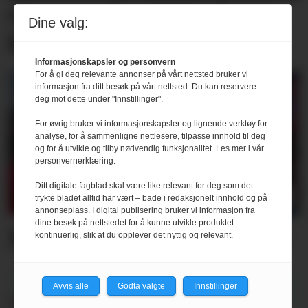
Gjennombrudd for bære­
Dine valg:
kraftig flamme­hemming
Informasjonskapsler og personvern
For å gi deg relevante annonser på vårt nettsted bruker vi
informasjon fra ditt besøk på vårt nettsted. Du kan reservere
deg mot dette under "Innstillinger".
For øvrig bruker vi informasjonskapsler og lignende verktøy for
analyse, for å sammenligne nettlesere, tilpasse innhold til deg
og for å utvikle og tilby nødvendig funksjonalitet. Les mer i vår
personvernerklæring.
Ditt digitale fagblad skal være like relevant for deg som det
trykte bladet alltid har vært – bade i redaksjonelt innhold og på
annonseplass. I digital publisering bruker vi informasjon fra
dine besøk på nettstedet for å kunne utvikle produktet
NHO: Nei til VM i fravær
kontinuerlig, slik at du opplever det nyttig og relevant.
Avvis alle
Godta valgte
Innstillinger