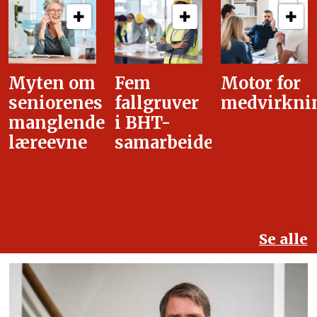
Fem
Motor for
Tilretteleg
fallgruver
medvirkning
i
i BHT-
overgangsa
samarbeidet
Se alle