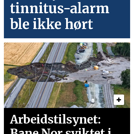
tinnitus-alarm
ble ikke hørt
Arbeidstilsynet:
Bane Nor sviktet i