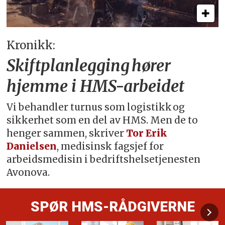
Kronikk:
Skiftplanlegging hører
hjemme i HMS-arbeidet
Vi behandler turnus som logistikk og
sikkerhet som en del av HMS. Men de to
henger sammen, skriver
Tor Erik
Danielsen
, medisinsk fagsjef for
arbeidsmedisin i bedriftshelsetjenesten
Avonova.
SPØR HMS-RÅDGIVERNE