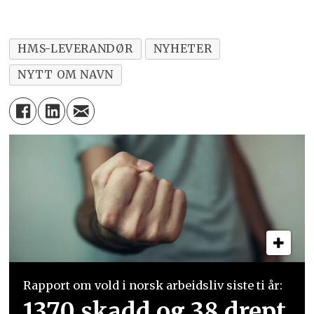
HMS-LEVERANDØR
NYHETER
NYTT OM NAVN
Rapport om vold i norsk arbeidsliv siste ti år:
1370 skadd og 38 drept