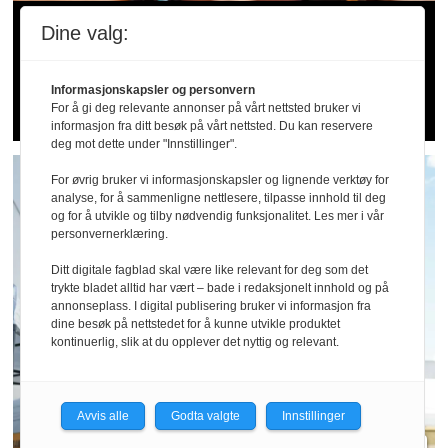
Sommer­patruljen
Dine valg:
bekymret for
Informasjonskapsler og personvern
serveringsbransjen
For å gi deg relevante annonser på vårt nettsted bruker vi
informasjon fra ditt besøk på vårt nettsted. Du kan reservere
deg mot dette under "Innstillinger".
For øvrig bruker vi informasjonskapsler og lignende verktøy for
analyse, for å sammenligne nettlesere, tilpasse innhold til deg
og for å utvikle og tilby nødvendig funksjonalitet. Les mer i vår
personvernerklæring.
Ditt digitale fagblad skal være like relevant for deg som det
trykte bladet alltid har vært – bade i redaksjonelt innhold og på
annonseplass. I digital publisering bruker vi informasjon fra
dine besøk på nettstedet for å kunne utvikle produktet
kontinuerlig, slik at du opplever det nyttig og relevant.
Avvis alle
Godta valgte
Innstillinger