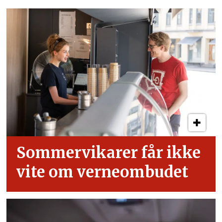
Sommervikarer får ikke
vite om verneombudet