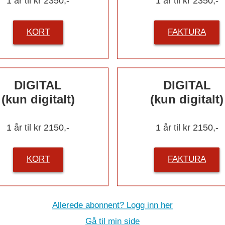
1 år til kr 2350,-
1 år til kr 2350,-
KORT
FAKTURA
DIGITAL
DIGITAL
(kun digitalt)
(kun digitalt)
1 år til kr 2150,-
1 år til kr 2150,-
KORT
FAKTURA
net gir pålegg etter
Allerede abonnent? Logg inn her
Gå til min side