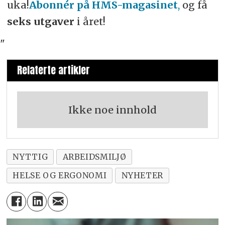
uka!
Abonnér på HMS-magasinet
,
og få
seks utgaver
i året!
"
Relaterte artikler
Ikke noe innhold
NYTTIG
ARBEIDSMILJØ
HELSE OG ERGONOMI
NYHETER