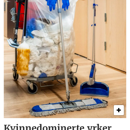
Kvinnedominerte yrker