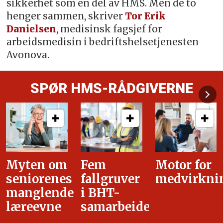
sikkerhet som en del av HMS. Men de to
henger sammen, skriver
Tor Erik
Danielsen
, medisinsk fagsjef for
arbeidsmedisin i bedriftshelsetjenesten
Avonova.
SPØR HMS-RÅDGIVERNE
Fem
Motor for
Tilretteleg
fallgruver
medvirkning
i
i BHT-
overgangsa
samarbeidet