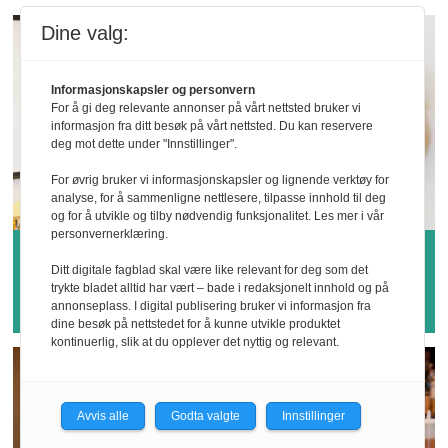
Dine valg:
Informasjonskapsler og personvern
For å gi deg relevante annonser på vårt nettsted bruker vi
informasjon fra ditt besøk på vårt nettsted. Du kan reservere
deg mot dette under "Innstillinger".
For øvrig bruker vi informasjonskapsler og lignende verktøy for
analyse, for å sammenligne nettlesere, tilpasse innhold til deg
og for å utvikle og tilby nødvendig funksjonalitet. Les mer i vår
personvernerklæring.
Hvem vinner årets
Ditt digitale fagblad skal være like relevant for deg som det
sykefraværspris?
trykte bladet alltid har vært – bade i redaksjonelt innhold og på
annonseplass. I digital publisering bruker vi informasjon fra
dine besøk på nettstedet for å kunne utvikle produktet
kontinuerlig, slik at du opplever det nyttig og relevant.
Avvis alle
Godta valgte
Innstillinger