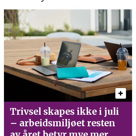
Trivsel skapes ikke i juli
– arbeid­smiljøet resten
av året betyr mye mer