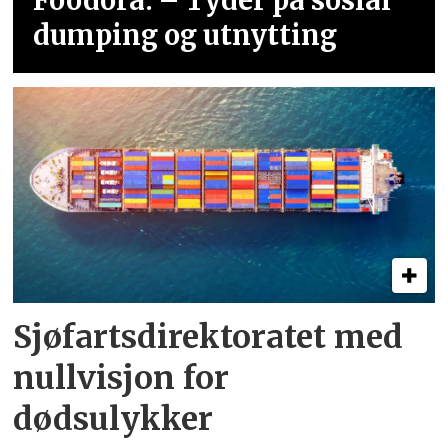
Foodora: – Tyder på sosial
dumping og utnytting
Sjøfartsdirektoratet med
nullvisjon for
dødsulykker