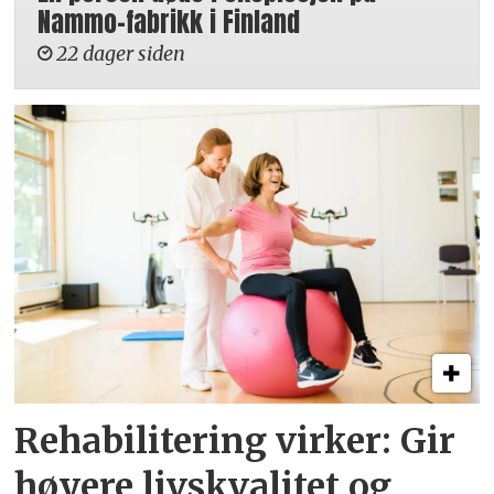
Nammo-fabrikk i Finland
22 dager siden
Rehabilitering virker: Gir
høyere livskvalitet og