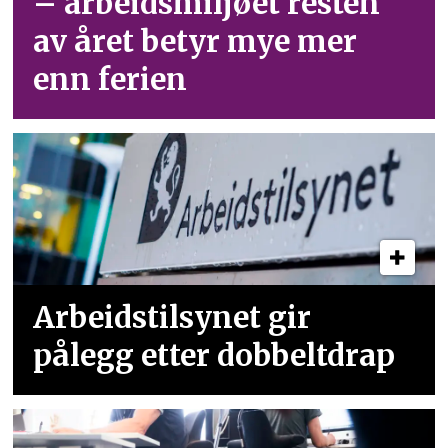
– arbeid­smiljøet resten
av året betyr mye mer
enn ferien
Arbeidstilsynet gir
pålegg etter dobbeltdrap