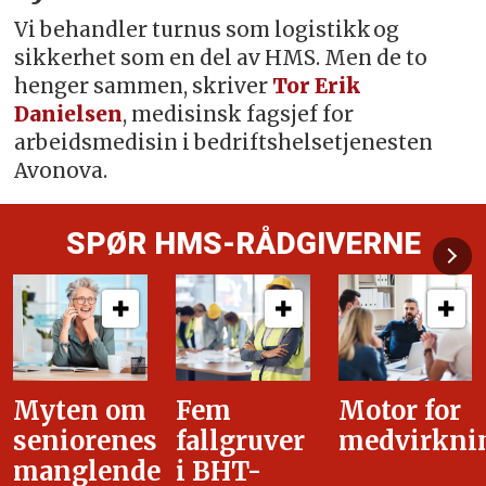
Vi behandler turnus som logistikk og
sikkerhet som en del av HMS. Men de to
henger sammen, skriver
Tor Erik
Danielsen
, medisinsk fagsjef for
arbeidsmedisin i bedriftshelsetjenesten
Avonova.
SPØR HMS-RÅDGIVERNE
Fem
Motor for
Tilretteleg
fallgruver
medvirkning
i
i BHT-
overgangsa