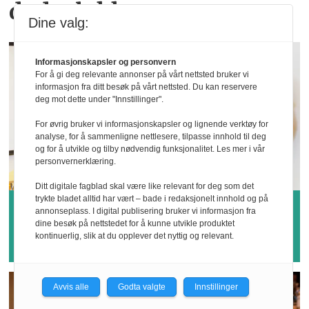
dødsulykker
Dine valg:
Informasjonskapsler og personvern
For å gi deg relevante annonser på vårt nettsted bruker vi
informasjon fra ditt besøk på vårt nettsted. Du kan reservere
deg mot dette under "Innstillinger".
For øvrig bruker vi informasjonskapsler og lignende verktøy for
analyse, for å sammenligne nettlesere, tilpasse innhold til deg
og for å utvikle og tilby nødvendig funksjonalitet. Les mer i vår
personvernerklæring.
Ditt digitale fagblad skal være like relevant for deg som det
trykte bladet alltid har vært – bade i redaksjonelt innhold og på
Hvem vinner årets
annonseplass. I digital publisering bruker vi informasjon fra
dine besøk på nettstedet for å kunne utvikle produktet
sykefraværspris?
kontinuerlig, slik at du opplever det nyttig og relevant.
Avvis alle
Godta valgte
Innstillinger