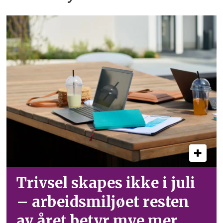
Trivsel skapes ikke i juli
– arbeid­smiljøet resten
av året betyr mye mer