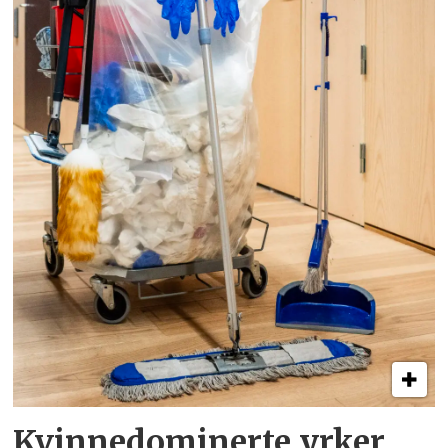
Kvinnedominerte yrker