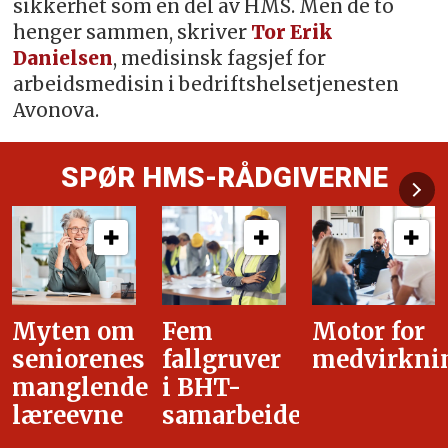
sikkerhet som en del av HMS. Men de to
henger sammen, skriver
Tor Erik
Danielsen
, medisinsk fagsjef for
arbeidsmedisin i bedriftshelsetjenesten
Avonova.
SPØR HMS-RÅDGIVERNE
Fem
Motor for
Tilretteleg
fallgruver
medvirkning
i
i BHT-
overgangsa
samarbeidet