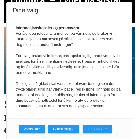
Foodora: – Tyder på sosial
dumping og utnytting
Dine valg:
Informasjonskapsler og personvern
For å gi deg relevante annonser på vårt nettsted bruker vi
informasjon fra ditt besøk på vårt nettsted. Du kan reservere
deg mot dette under "Innstillinger".
For øvrig bruker vi informasjonskapsler og lignende verktøy for
analyse, for å sammenligne nettlesere, tilpasse innhold til deg
og for å utvikle og tilby nødvendig funksjonalitet. Les mer i vår
personvernerklæring.
Ditt digitale fagblad skal være like relevant for deg som det
trykte bladet alltid har vært – bade i redaksjonelt innhold og på
annonseplass. I digital publisering bruker vi informasjon fra
Sjøfartsdirektoratet med
dine besøk på nettstedet for å kunne utvikle produktet
kontinuerlig, slik at du opplever det nyttig og relevant.
nullvisjon for
dødsulykker
Avvis alle
Godta valgte
Innstillinger