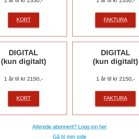
1 år til kr 2350,-
1 år til kr 2350,-
KORT
FAKTURA
DIGITAL
DIGITAL
(kun digitalt)
(kun digitalt)
1 år til kr 2150,-
1 år til kr 2150,-
KORT
FAKTURA
Allerede abonnent? Logg inn her
Gå til min side