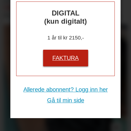
gå fortere og bli heldigitalt, skriver
Pål
Lillebø
, styreleder i
DIGITAL
Bedriftshelsetjenestens Bransjeforening.
(kun digitalt)
1 år til kr 2150,-
FAKTURA
Allerede abonnent? Logg inn her
Gå til min side