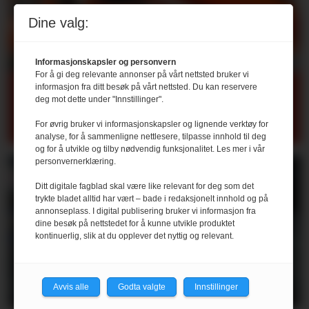
Dine valg:
Informasjonskapsler og personvern
For å gi deg relevante annonser på vårt nettsted bruker vi
Akan: Arbeidslivet betaler
informasjon fra ditt besøk på vårt nettsted. Du kan reservere
deg mot dette under "Innstillinger".
for nattlig og fuktig VM-fest
For øvrig bruker vi informasjonskapsler og lignende verktøy for
analyse, for å sammenligne nettlesere, tilpasse innhold til deg
og for å utvikle og tilby nødvendig funksjonalitet. Les mer i vår
personvernerklæring.
Ditt digitale fagblad skal være like relevant for deg som det
trykte bladet alltid har vært – bade i redaksjonelt innhold og på
annonseplass. I digital publisering bruker vi informasjon fra
dine besøk på nettstedet for å kunne utvikle produktet
kontinuerlig, slik at du opplever det nyttig og relevant.
Avvis alle
Godta valgte
Innstillinger