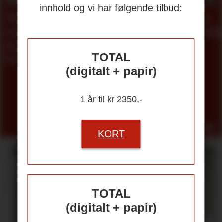
innhold og vi har følgende tilbud:
Fem
Motor for
Tilretteleg
fallgruver
medvirkning
i
i BHT-
overgangsa
TOTAL
samarbeidet
(digitalt + papir)
1 år til kr 2350,-
Se alle
KORT
TOTAL
(digitalt + papir)