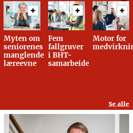
Fem
Motor for
Tilretteleg
fallgruver
medvirkning
i
i BHT-
overgangsa
samarbeidet
Se alle