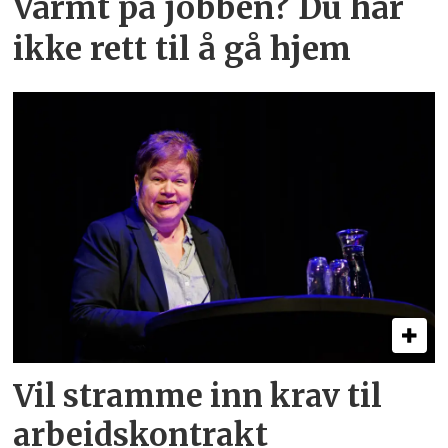
Varmt på jobben? Du har
ikke rett til å gå hjem
Vil stramme inn krav til
arbeids­kontrakt