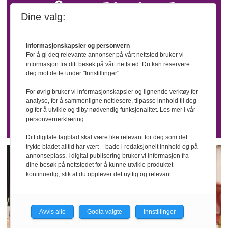
vårt digitale
Dine valg:
HMS-arkiv!
Informasjonskapsler og personvern
For å gi deg relevante annonser på vårt nettsted bruker vi
informasjon fra ditt besøk på vårt nettsted. Du kan reservere
deg mot dette under "Innstillinger".
Nå kan du søke i alle våre blader etter
akkurat det du trenger - helt tilbake til
For øvrig bruker vi informasjonskapsler og lignende verktøy for
2005. Et enormt, søkbart, digitalt
analyse, for å sammenligne nettlesere, tilpasse innhold til deg
og for å utvikle og tilby nødvendig funksjonalitet. Les mer i vår
bladarkiv er tilgjengelig for alle våre
personvernerklæring.
abonnenter.
Ditt digitale fagblad skal være like relevant for deg som det
trykte bladet alltid har vært – bade i redaksjonelt innhold og på
annonseplass. I digital publisering bruker vi informasjon fra
dine besøk på nettstedet for å kunne utvikle produktet
kontinuerlig, slik at du opplever det nyttig og relevant.
Avvis alle
Godta valgte
Innstillinger