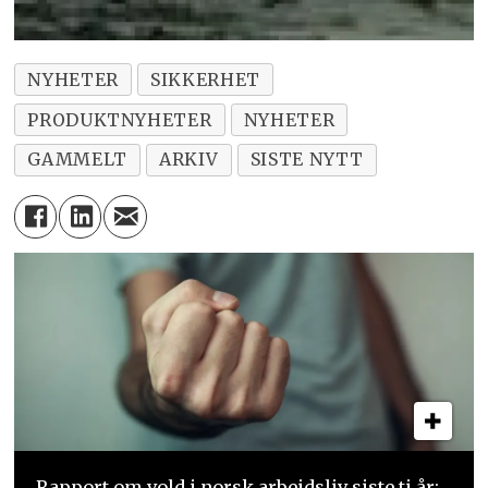
NYHETER
SIKKERHET
PRODUKTNYHETER
NYHETER
GAMMELT
ARKIV
SISTE NYTT
Rapport om vold i norsk arbeidsliv siste ti år: