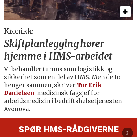
Kronikk:
Skiftplanlegging hører
hjemme i HMS-arbeidet
Vi behandler turnus som logistikk og
sikkerhet som en del av HMS. Men de to
henger sammen, skriver
Tor Erik
Danielsen
, medisinsk fagsjef for
arbeidsmedisin i bedriftshelsetjenesten
Avonova.
SPØR HMS-RÅDGIVERNE