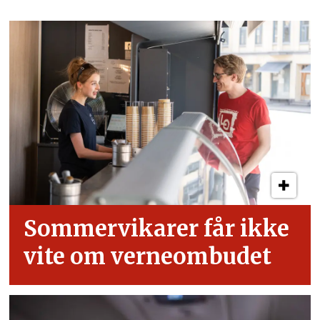
Sommervikarer får ikke
vite om verneombudet